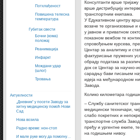
Консултанти врше тријажу 
Потхлађеност
врше дистрибуцију интерв
транспортним екипама.
Повишена телесна
температура
У Едукативном центру врши
возаче те организовање и
Губитак свести
у јавном и приватном сек
Бочни (кома)
показном вежбом те конти
положај
спровођењем курсева, пре
Реанимација
Центар за аналитику и ст
фактурисање пружених усл
Инфаркт
обраду података за различ
Мождани удар
док се Центар за научно-
(шлог)
сарадњу бави писањем нау
Тровања
идеја на међународном ни
Завода.
Колико километара годиш
Актуелности
„Дневник“ у посети Заводу за
– Службу санитетског тран
хитну медицинску помоћ Нови
медицински техничари, чиј
Сад
слабо покретних и непокре
Нова возила
транспортне служба Завод
пређу и ургентне екипе, т
Радно време: нон-стоп
на годишњем нивоу.
И мале руке могу да помогну…