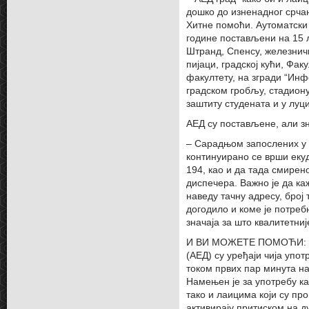
дошко до изненадног срчан
Хитне помоћи. Аутоматски
године постављени на 15 л
Штранд, Спенсу, железничк
пијаци, градској кући, Фа
факултету, на згради “Инф
градском гробљу, стадиону
заштиту студената и у луц
АЕД су постављене, али зн
– Сарадњом запослених у 
континуирано се врши екуд
194, као и да тада смирен
диспечера. Важно је да ка
наведу тачну адресу, број 
догодило и коме је потреб
значаја за што квалитетни
И ВИ МОЖЕТЕ ПОМОЋИ: Ау
(АЕД) су уређаји чија упо
током првих пар минута на
Намењен је за употребу 
тако и лаицима који су пр
активирају притиском на ду