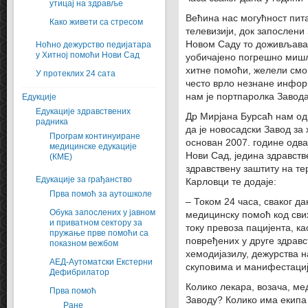
утицај на здравље
Већина нас могућност пит
Како живети са стресом
телевизији, док запослени
Новом Саду то доживљавај
Ноћно дежурство педијатара
у Хитној помоћи Нови Сад
уобичајено погрешно миш
хитне помоћи, желели смо
У протеклих 24 сата
често врло незнане инфор
нам је портпаролка Завод
Едукције
Едукације здравствених
Др Мирјана Бурсаћ нам од
радника
да је новосадски Завод за 
Програм континуиране
основан 2007. године одв
медицинске едукације
Нови Сад, једина здравств
(КMЕ)
здравствену заштиту на т
Едукације за грађанство
Карловци те додаје:
Прва помоћ за аутошколе
– Током 24 часа, сваког да
Обука запослених у јавном
медицинску помоћ код свих
и приватном сектору за
току превоза пацијента, к
пружање прве помоћи са
повређених у друге здравс
показном вежбом
хемодијазилу, дежурства н
АЕД-Аутоматски Екстерни
скуповима и манифестаци
Дефибрилатор
Колико лекара, возача, ме
Прва помоћ
Заводу? Колико има екипа 
Ране