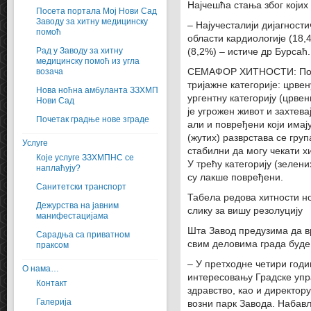
Најчешћа стања због којих
Посета портала Мој Нови Сад
Заводу за хитну медицинску
– Најучесталији дијагност
помоћ
области кардиологије (18,
Рад у Заводу за хитну
(8,2%) – истиче др Бурсаћ.
медицинску помоћ из угла
возача
СЕМАФОР ХИТНОСТИ: Повре
тријажне категорије: црвен
Нова ноћна амбуланта ЗЗХМП
ургентну категорију (црвен
Нови Сад
је угрожен живот и захтев
Почетак градње нове зграде
али и повређени који имају
(жутих) разврстава се гру
Услуге
стабилни да могу чекати х
Које услуге ЗЗХМПНС се
У трећу категорију (зелени
наплаћују?
су лакше повређени.
Санитетски транспорт
Табела редова хитности н
Дежурства на јавним
слику за вишу резолуцију
манифестацијама
Шта Завод предузима да в
Сарадња са приватном
свим деловима града буде
праксом
– У претходне четири год
О нама…
интересовању Градске упра
Контакт
здравство, као и директор
Галерија
возни парк Завода. Набав