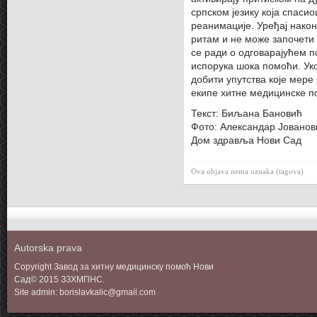
српском језику која спасио
реанимације. Уређај нако
ритам и не може започети
се ради о одговарајућем п
испорука шока помоћи. Уко
добити упутства које мере
екипе хитне медицинске п
Текст: Биљана Бановић
Фото: Александар Јованов
Дом здравља Нови Сад
Ova objava nema oznaka (tagova)
Autorska prava
Copyright Завод за хитну медицинску помоћ Нови
Сад© 2015 ЗЗХМПНС.
Site admin: borislavkalic@gmail.com