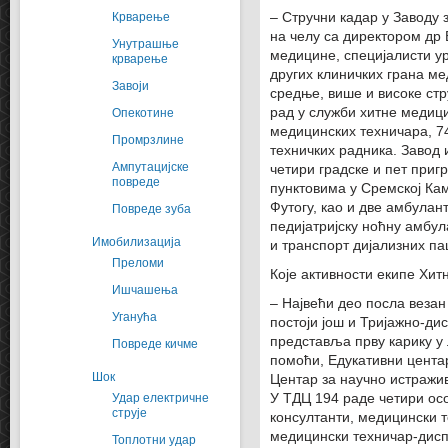
Крварење
– Стручни кадар у Заводу 
на челу са директором др
Унутрашње
медицине, специјалисти у
крварење
других клиничких грана м
Завоји
средње, више и високе ст
рад у служби хитне медици
Опекотине
медицинских техничара, 74
Промрзлине
техничких радника. Завод 
Ампутацијске
четири градске и пет приг
повреде
пунктовима у Сремској Кам
Футогу, као и две амбулан
Повреде зуба
педијатријску ноћну амбул
Имобилизација
и транспорт дијализних па
Преломи
Које активности екипе Хит
Ишчашења
– Највећи део посла везан 
Уганућа
постоји још и Тријажно-ди
представља прву карику у
Повреде кичме
помоћи, Едукативни центар
Шок
Центар за научно истражи
Удар електричне
У ТДЦ 194 раде четири ос
струје
консултанти, медицински т
медицински техничар-дисп
Топлотни удар