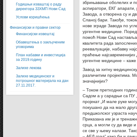
збрињавање оболелих и п
Годишњи изваштај о раду
аспиратори, ЕКГ апарати, 
директора ЗЗХМП Нови Сад
Завода, а отворена су и д
Услови коришћења
Сланој бари. Такође, токо
нове зграде Завода по угл
Финансијски и правни сектор
ургентне медицине. Поред
Финансијски извештај
помоћ Нови Сад наставља 
Обавештења о закљученим
квалитета рада запослених
уговорима
реевалуације, набавку нај
праћење најсавременијих 
План набавки и инвестиција
за 2019.годину
ургентне медицине – каже
Залихе лекова
Завод за хитну медицинску
различитим пројектима. Мо
Залихе медицинског и
потрошног материјала на дан
значајнијих?
27.11.2017.
– Током претходних годин
Садом а у сарадњи са ПУ „
пројекат „И мале руке могу
покушано да на мало друга
предшколског узраста науч
Приказана им је и тренажн
срца, а могли су да виде 
се све у њему налази. Так
– АЕД град” како би и лаиц