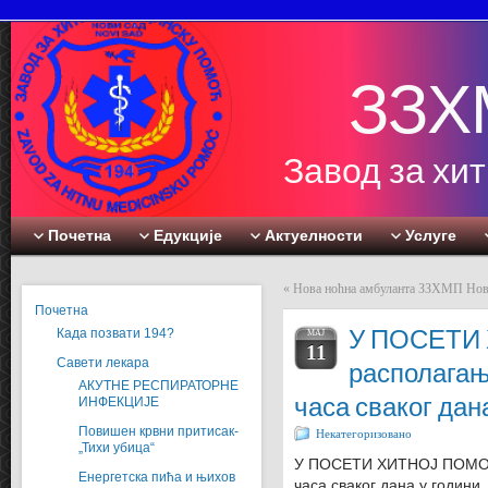
ЗЗХ
Завод за хи
Почетна
Едукције
Актуелности
Услуге
«
Нова ноћна амбуланта ЗЗХМП Нов
Почетна
У ПОСЕТИ
Када позвати 194?
MAJ
11
Савети лекара
располагањ
АКУТНЕ РЕСПИРАТОРНЕ
часа сваког дан
ИНФЕКЦИЈЕ
Повишен крвни притисак-
Некатегоризовано
„Тихи убица“
У ПОСЕТИ ХИТНОЈ ПОМОЋ
Енергетска пића и њихов
часа сваког дана у години