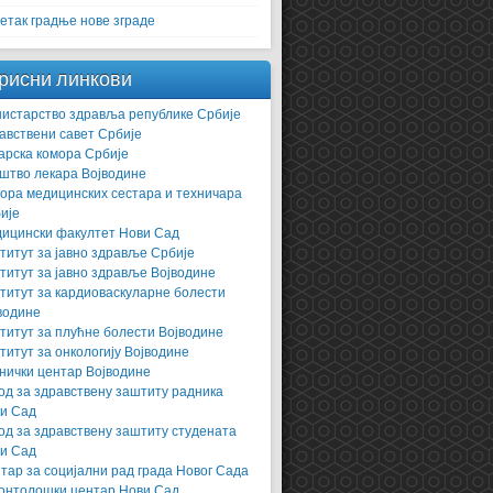
етак градње нове зграде
рисни линкови
истарство здравља републике Србије
авствени савет Србије
арска комора Србије
штво лекара Војводине
ора медицинских сестара и техничара
ије
ицински факултет Нови Сад
титут за јавно здравље Србије
титут за јавно здравље Војводине
титут за кардиоваскуларне болести
водине
титут за плућне болести Војводине
титут за онкологију Војводине
нички центар Војводине
од за здравствену заштиту радника
и Сад
од за здравствену заштиту студената
и Сад
тар за социјални рад града Новог Сада
онтолошки центар Нови Сад