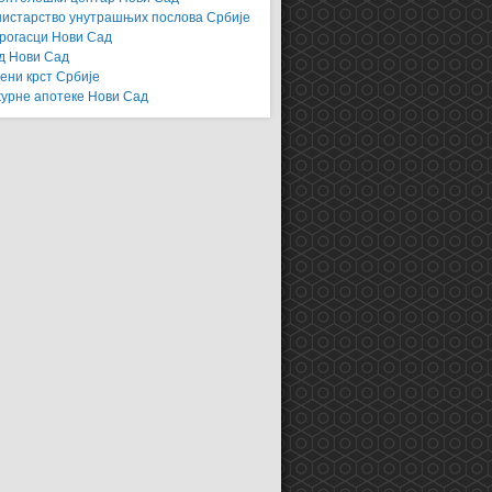
истарство унутрашњих послова Србије
рогасци Нови Сад
д Нови Сад
ени крст Србије
урне апотеке Нови Сад