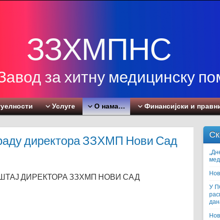
ЗЗХМПНС
Завод за хитну медицинску п
туелности
Услуге
О нама…
Финансијски и правн
Ск
 раду директора ЗЗХМП Нови Сад
„Дн
мед
Нов
ТАЈ ДИРЕКТОРА ЗЗХМП НОВИ САД
У 
рас
дан
Нов