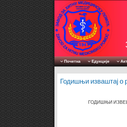
Почетна
Едукције
Ак
Годишњи изваштај о
ГОДИШЊИ ИЗВЕШ