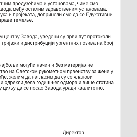
атним предузећима и установама, чиме смо
Завода међу осталим здравственим установама.
ка и пројеката, допринели смо да се Едукативни
 праве темеље.
м центру Завода, уведени су први пут протоколи
а тријажи и дистрибуцији ургентних позива на број
 најбољи могући начин и без материјалне
тво на Светском рукометном првенству за жене у
ође, желим да нагласим да су се чланови
ини одрекли дела годишњег одмора и више стотина
у циљу да се посао Завода уради квалитетно,
ректор