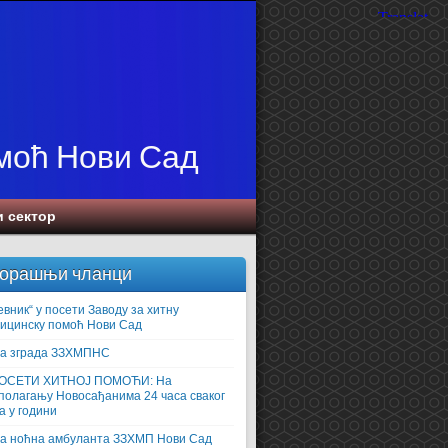
омоћ Нови Сад
и сектор
орашњи чланци
евник“ у посети Заводу за хитну
ицинску помоћ Нови Сад
а зграда ЗЗХМПНС
ПОСЕТИ ХИТНОЈ ПОМОЋИ: На
полагању Новосађанима 24 часа сваког
а у години
а ноћна амбуланта ЗЗХМП Нови Сад