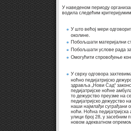
У наведеном периоду организ
водила следећим критеријумим
У што већој мери одговори
околине.
Побољшати материјални ст
Побољшати услове рада за
Омогућити спровођење конт
У сврху одговора захтевим
ноћно педијатријско дежур
здравља „Нови Сад“ законс
педијатријске ноћне амбул
то дежурство преузме на с
педијатријско дежурство на
наши најмлађи суграђани о
ноћи. Ноћна педијатријска
улици број 28, у засебним
новом адекватном опремом