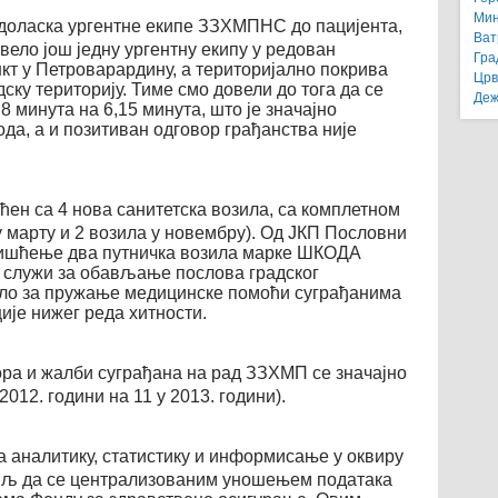
Мин
 доласка ургентне екипе ЗЗХМПНС до пацијента,
Ват
ело још једну ургентну екипу у редован
Гра
нкт у Петроварардину, а територијално покрива
Црв
дску територију. Тиме смо довели до тога да се
Деж
 минута на 6,15 минута, што је значајно
да, а и позитиван одговор грађанства није
ћен са 4 нова санитетска возила, са комплетном
у марту и 2 возила у новембру). Од ЈКП Пословни
ришћење два путничка возила марке ШКОДА
 служи за обављање послова градског
ило за пружање медицинске помоћи суграђанима
ије нижег реда хитности.
вора и жалби суграђана на рад ЗЗХМП се значајно
2012. години на 11 у 2013. години).
а аналитику, статистику и информисање у оквиру
циљ да се централизованим уношењем података