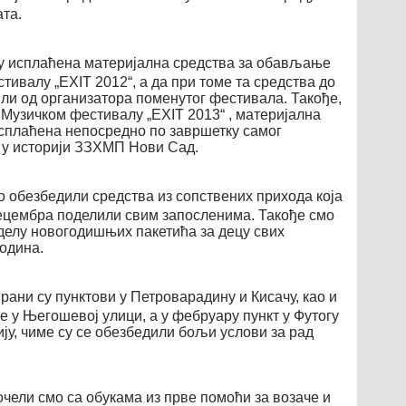
ата.
су исплаћена материјална средства за обављање
ивалу „ЕXIT 2012“, а да при томе та средства до
и од организатора поменутог фестивала. Такође,
Музичком фестивалу „ЕXIT 2013“ , материјална
сплаћена непосредно по завршетку самог
т у историји ЗЗХМП Нови Сад.
о обезбедили средства из сопствених прихода која
цембра поделили свим запосленима. Такође смо
делу новогодишњих пакетића за децу свих
година.
рани су пунктови у Петроварадину и Кисачу, као и
е у Његошевој улици, а у фебруару пункт у Футогу
ју, чиме су се обезбедили бољи услови за рад
очели смо са обукама из прве помоћи за возаче и