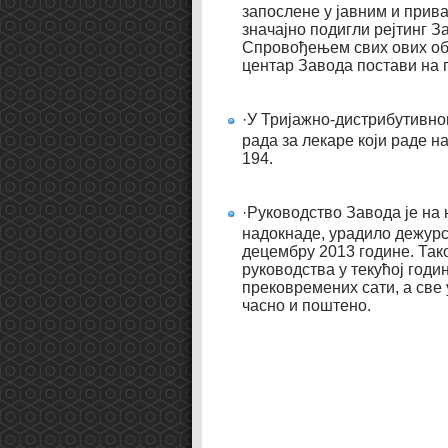
запослене у јавним и прив
значајно подигли рејтинг 
Спровођењем свих ових обу
центар Завода постави на
·У Тријажно-дистрибутивно
рада за лекаре који раде н
194.
·Руководство Завода је на
надокнаде, урадило дежурс
децембру 2013 године. Так
руководства у текућој год
прековремених сати, а све 
часно и поштено.
Ди