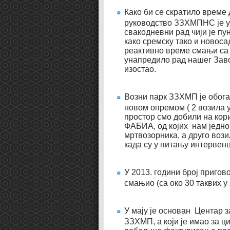
Како би се скратило време
руководство ЗЗХМПНС је ув
свакодневни рад чији је пу
како сремску тако и новоса
реактивно време смањи са 8
унапредило рад нашег Заво
изостао.
Возни парк ЗЗХМП је обога
новом опремом ( 2 возила 
простор смо добили на ко
ФАБИА, од којих нам једно
мртвозорника, а друго воз
када су у питању интервенц
У 2013. години број приго
смањио (са око 30 таквих у 
У мају је основан Центар з
ЗЗХМП, а који је имао за 