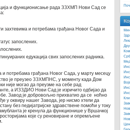
Поч
ација и функционисање рада ЗЗХМП Нови Сад се
а:
Ко
ти захтевима и потребама грађана Новог Сада и
Мин
Здр
Лек
атус запослених.
Дру
послених.
Ком
инуираних едукација свих запослених радника.
Срб
Мед
Инс
Инс
а и потребама грађана Новог Сада, у марту месецу
Инс
ство је преузео ЗЗХМПНС, у моменту када Дом
Вој
ки није могао да преузме на себе рад
Инс
анте, а ИЗЗДИО Нови Сад је изричито одбијао да
Инс
ебе. Завод је добровољно прихватио да се ноћно
Кли
ђе у оквиру нашег Завода, јер нисмо хтели да
Зав
стану без педијатријске здравствене помоћи у току
Нов
 амубланта је кренула да функционише у Вршачкој
Зав
 просторијама које су реновиране и опремљене
Нов
.
Цен
Гер