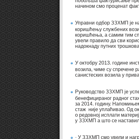
побољша фактурисање прем
начином смо проценат фак
Управни одбор ЗЗХМП је н
коришћењу службених вози
коришћења, а самим тим сп
увели правило да сви кори
надокнаду путних трошкова
У октобру 2013. године ин
возила, чиме су спречене 
санистеских возила у прива
Руководство ЗЗХМП је успе
бенефицираног радног стаж
за 2014. годину. Напомиње
стаж није уплаћивао. Од о
о редовној исплати матери
у ЗЗХМП а што се наставило
· У ЗЗХМП смо увели и наг