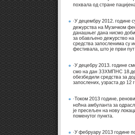
похвала од стране пацијен
·У децембру 2012. године 
дежурства на Музичком фест
данашњег дана нисмо добил
за обављено дежурство на 
средства запосленима су и
фестивала, што је први пу
·У децебру 2013. године см
смо на дан ЗЗХМПНС 18.де
обезбедили средства за до
запослених, узраста до 12 
·Током 2013 године, ренови
ноћна амбуланта за одрасл
је пресељен на нову локаци
поменутог пункта.
·У фебруару 2013 године п