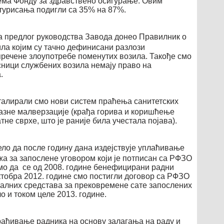
а Фонду за здравствено осигурање. Овим
турисања подигли са 35% на 87%.
а предлог руководства Завода донео Правилник о
ла којим су тачно дефинисани разлози
речене злоупотребе поменутих возила. Такође смо
сници службених возила немају право на
.
сталирали смо нови систем праћења санитетских
разне малверзације (крађа горива и коришћење
тне сврхе, што је раније била учестала појава).
ло да после годину дана издејствује уплаћивање
а за запослене уговором који је потписан са РФЗО
мо да се од 2008. године бенефицирани радни
ктобра 2012. године смо постигли договор са РФЗО
јалних средстава за прековремене сате запослених
 и током целе 2013. године.
рађивање радника на основу залагања на раду и