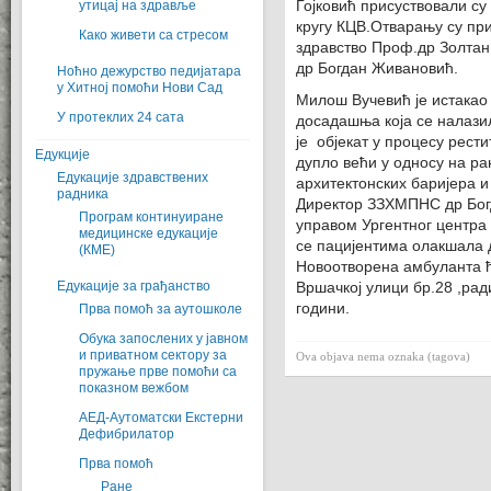
утицај на здравље
Гојковић присуствовали с
кругу КЦВ.Отварању су при
Како живети са стресом
здравство Проф.др Золтан
др Богдан Живановић.
Ноћно дежурство педијатара
у Хитној помоћи Нови Сад
Милош Вучевић је истакао 
У протеклих 24 сата
досадашња која се налази
је објекат у процесу рест
Едукције
дупло већи у односу на ра
Едукације здравствених
архитектонских баријера 
радника
Директор ЗЗХМПНС др Богд
Програм континуиране
управом Ургентног центра
медицинске едукације
се пацијентима олакшала 
(КMЕ)
Новоотворена амбуланта ће
Едукације за грађанство
Вршачкој улици бр.28 ,ради
години.
Прва помоћ за аутошколе
Обука запослених у јавном
и приватном сектору за
Ova objava nema oznaka (tagova)
пружање прве помоћи са
показном вежбом
АЕД-Аутоматски Екстерни
Дефибрилатор
Прва помоћ
Ране