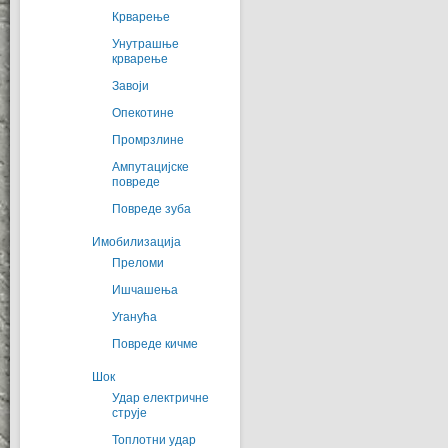
Крварење
Унутрашње
крварење
Завоји
Опекотине
Промрзлине
Ампутацијске
повреде
Повреде зуба
Имобилизација
Преломи
Ишчашења
Уганућа
Повреде кичме
Шок
Удар електричне
струје
Топлотни удар