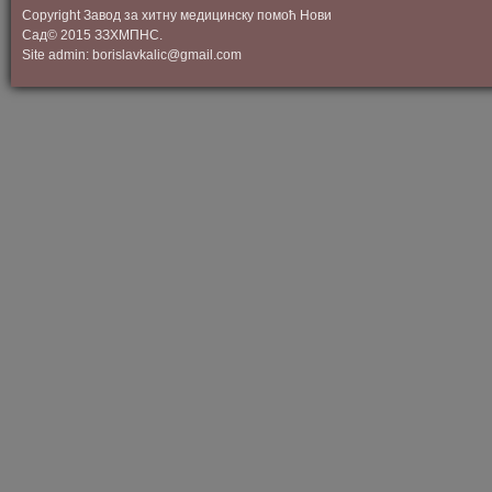
Copyright Завод за хитну медицинску помоћ Нови
Сад© 2015 ЗЗХМПНС.
Site admin: borislavkalic@gmail.com