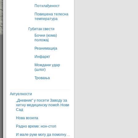
Потхлађеност
Повишена телесна
температура
Губитак свести
Бочни (кома)
положај
Реанимација
Инфаркт
Мождани удар
(шлог)
Тровања
Актуелности
„Дневник“ у посети Заводу за
хитну медицинску помоћ Нови
Сад
Нова возила
Радно време: нон-стоп
И мале руке могу да помогну…