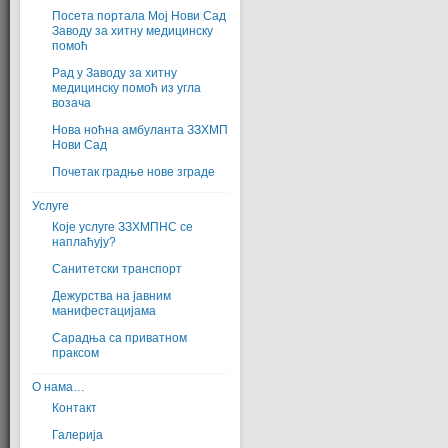
Посета портала Мој Нови Сад
Заводу за хитну медицинску
помоћ
Рад у Заводу за хитну
медицинску помоћ из угла
возача
Нова ноћна амбуланта ЗЗХМП
Нови Сад
Почетак градње нове зграде
Услуге
Које услуге ЗЗХМПНС се
наплаћују?
Санитетски транспорт
Дежурства на јавним
манифестацијама
Сарадња са приватном
праксом
О нама…
Контакт
Галерија