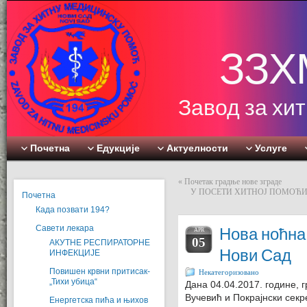
ЗЗХ
Завод за хи
Почетна
Едукције
Актуелности
Услуге
«
Почетак градње нове зграде
У ПОСЕТИ ХИТНОЈ ПОМОЋИ: На р
Почетна
Када позвати 194?
Савети лекара
Нова ноћн
APR
05
АКУТНЕ РЕСПИРАТОРНЕ
Нови Сад
ИНФЕКЦИЈЕ
Повишен крвни притисак-
Некатегоризовано
„Тихи убица“
Дана 04.04.2017. године,
Вучевић и Покрајнски секр
Енергетска пића и њихов