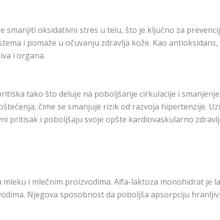
manjiti oksidativni stres u telu, što je ključno za prevencij
ema i pomaže u očuvanju zdravlja kože. Kao antioksidans, vi
iva i organa.
itiska tako što deluje na poboljšanje cirkulacije i smanjen
oštećenja, čime se smanjuje rizik od razvoja hipertenzije. 
i pritisak i poboljšaju svoje opšte kardiovaskularno zdravlj
 u mleku i mlečnim proizvodima. Alfa-laktoza monohidrat je lak
vodima. Njegova sposobnost da poboljša apsorpciju hranljiv