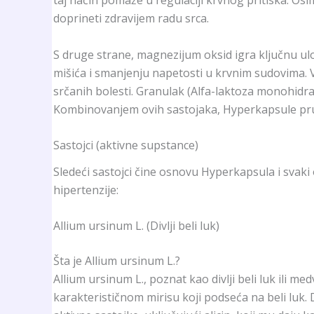
taj način pomaže u regulaciji krvnog pritiska. Osim
doprineti zdravijem radu srca.
S druge strane, magnezijum oksid igra ključnu ul
mišića i smanjenju napetosti u krvnim sudovima. Vi
srčanih bolesti. Granulak (Alfa-laktoza monohidra
Kombinovanjem ovih sastojaka, Hyperkapsule pruž
Sastojci (aktivne supstance)
Sledeći sastojci čine osnovu Hyperkapsula i svaki
hipertenzije:
Allium ursinum L. (Divlji beli luk)
Šta je Allium ursinum L.?
Allium ursinum L., poznat kao divlji beli luk ili me
karakterističnom mirisu koji podseća na beli luk. Di