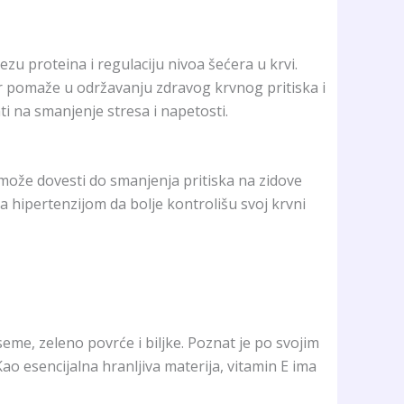
zu proteina i regulaciju nivoa šećera u krvi.
r pomaže u održavanju zdravog krvnog pritiska i
i na smanjenje stresa i napetosti.
može dovesti do smanjenja pritiska na zidove
ipertenzijom da bolje kontrolišu svoj krvni
seme, zeleno povrće i biljke. Poznat je po svojim
ao esencijalna hranljiva materija, vitamin E ima