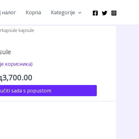
 налог
Корпа
Kategorije
rkapsule kapsule
sule
е корисника)
игинална
Тренутна
д
3,700.00
на
цена
učiti sada s popustom
је:
ла:
рсд3,700.00.
д7,400.00.