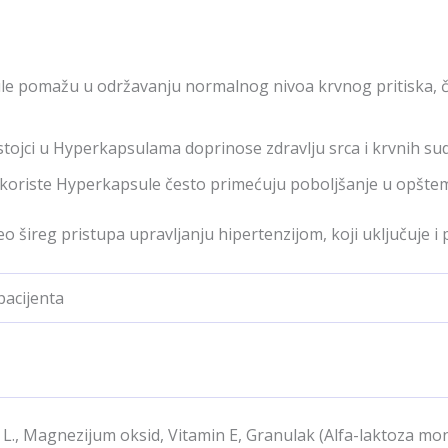
le pomažu u održavanju normalnog nivoa krvnog pritiska, či
ojci u Hyperkapsulama doprinose zdravlju srca i krvnih sudo
koriste Hyperkapsule često primećuju poboljšanje u opštem zd
 šireg pristupa upravljanju hipertenzijom, koji uključuje i 
pacijenta
 L., Magnezijum oksid, Vitamin E, Granulak (Alfa-laktoza mo