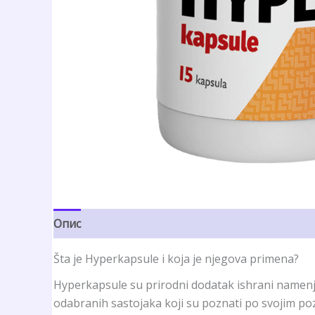
Опис
Рецензије (4)
Šta je Hyperkapsule i koja je njegova primena?
Hyperkapsule su prirodni dodatak ishrani namenje
odabranih sastojaka koji su poznati po svojim poz