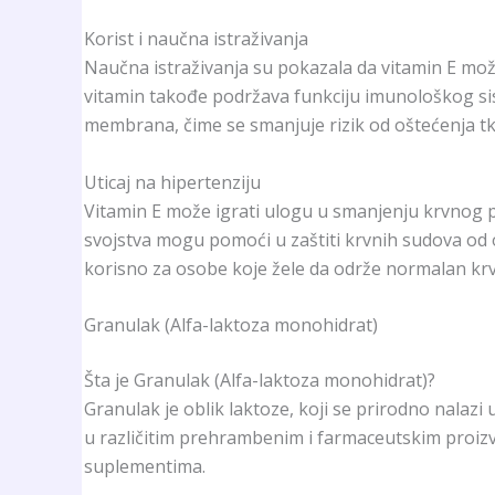
Korist i naučna istraživanja
Naučna istraživanja su pokazala da vitamin E može s
vitamin takođe podržava funkciju imunološkog sist
membrana, čime se smanjuje rizik od oštećenja tk
Uticaj na hipertenziju
Vitamin E može igrati ulogu u smanjenju krvnog pr
svojstva mogu pomoći u zaštiti krvnih sudova od 
korisno za osobe koje žele da održe normalan krvn
Granulak (Alfa-laktoza monohidrat)
Šta je Granulak (Alfa-laktoza monohidrat)?
Granulak je oblik laktoze, koji se prirodno nalazi
u različitim prehrambenim i farmaceutskim proiz
suplementima.