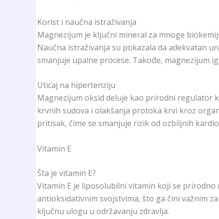
Korist i naučna istraživanja
Magnezijum je ključni mineral za mnoge biokemijske
Naučna istraživanja su pokazala da adekvatan uno
smanjuje upalne procese. Takođe, magnezijum igra
Uticaj na hipertenziju
Magnezijum oksid deluje kao prirodni regulator k
krvnih sudova i olakšanja protoka krvi kroz org
pritisak, čime se smanjuje rizik od ozbiljnih kard
Vitamin E
Šta je vitamin E?
Vitamin E je liposolubilni vitamin koji se prirodn
antioksidativnim svojstvima, što ga čini važnim za
ključnu ulogu u održavanju zdravlja.