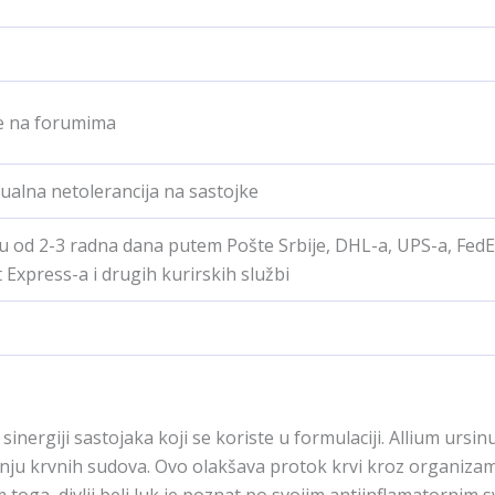
e na forumima
ualna netolerancija na sastojke
u od 2-3 radna dana putem Pošte Srbije, DHL-a, UPS-a, FedE
 Express-a i drugih kurirskih službi
rgiji sastojaka koji se koriste u formulaciji. Allium ursinum 
enju krvnih sudova. Ovo olakšava protok krvi kroz organizam