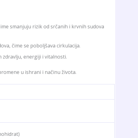
me smanjuju rizik od srčanih i krvnih sudova
va, čime se poboljšava cirkulacija.
ravlju, energiji i vitalnosti.
promene u ishrani i načinu života.
nohidrat)