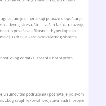
svojstvima koja mogu smanjiti upalu u telu i
 Magnezijum je mineral koji pomaže u opuštanju
ksidativnog stresa, što je važan faktor u razvoju
o dodatno povećava efikasnost Hyperkapsula.
movišu zdravlje kardiovaskularnog sistema.
snosti ovog dodatka ishrani u borbi protiv
 raste u šumovitim područjima i poznata je po svom
ini, zbog svojih lekovitih svojstava. Sadrži brojne