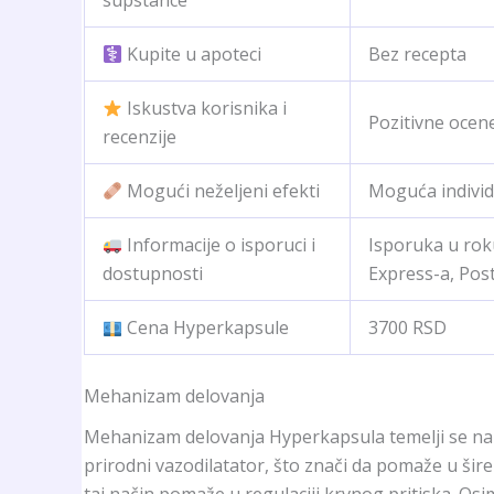
Kupite u apoteci
Bez recepta
Iskustva korisnika i
Pozitivne ocen
recenzije
Mogući neželjeni efekti
Moguća individ
Informacije o isporuci i
Isporuka u rok
dostupnosti
Express-a, Post
Cena Hyperkapsule
3700 RSD
Mehanizam delovanja
Mehanizam delovanja Hyperkapsula temelji se na sine
prirodni vazodilatator, što znači da pomaže u šir