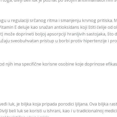
 toga, divlji beli luk je poznat po svojim antiinflamatornim 
ogu u regulaciji srčanog ritma i smanjenju krvnog pritiska.
tamin E deluje kao snažan antioksidans koji štiti ćelije od o
t) može doprineti boljoj apsorpciji hranljivih sastojaka, št
aju sveobuhvatan pristup u borbi protiv hipertenzije i pro
 od njih ima specifične korisne osobine koje doprinose efika
dveđi luk, je biljka koja pripada porodici ljiljana. Ova biljka
vlji beli luk se koristi u ishrani, kao i u tradicionalnoj medic