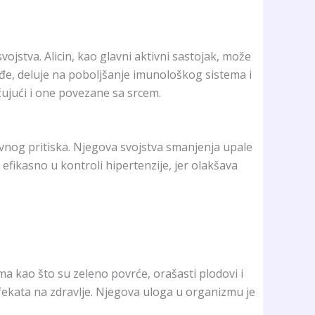
vojstva. Alicin, kao glavni aktivni sastojak, može
đe, deluje na poboljšanje imunološkog sistema i
učujući i one povezane sa srcem.
krvnog pritiska. Njegova svojstva smanjenja upale
efikasno u kontroli hipertenzije, jer olakšava
ma kao što su zeleno povrće, orašasti plodovi i
efekata na zdravlje. Njegova uloga u organizmu je