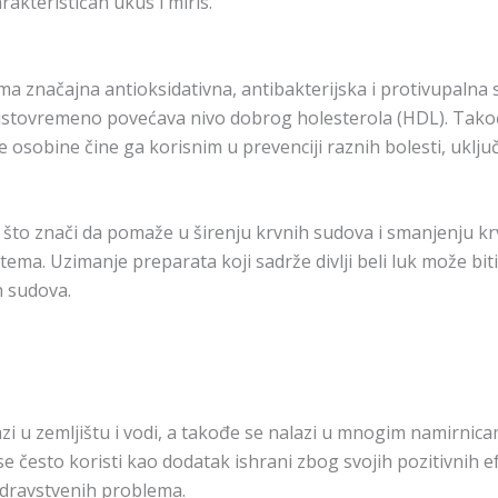
arakterističan ukus i miris.
ima značajna antioksidativna, antibakterijska i protivupalna s
ok istovremeno povećava nivo dobrog holesterola (HDL). Tako
ve osobine čine ga korisnim u prevenciji raznih bolesti, uklj
tor, što znači da pomaže u širenju krvnih sudova i smanjenju 
ma. Uzimanje preparata koji sadrže divlji beli luk može biti 
h sudova.
zi u zemljištu i vodi, a takođe se nalazi u mnogim namirnica
 se često koristi kao dodatak ishrani zbog svojih pozitivnih 
 zdravstvenih problema.