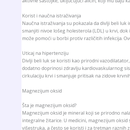
aktivne sastojke, uključujući alicin, koji mu daju k
Korist i naučna istraživanja
Naučna istraživanja su pokazala da divlji beli luk 
smanjiti nivoe lošeg holesterola (LDL) u krvi, d
može pomoći u borbi protiv različitih infekcija. O
Uticaj na hipertenziju
Divlji beli luk se koristi kao prirodni vazodilata
dodatno doprinosi zdravlju kardiovaskularnog siste
cirkulaciju krvi i smanjuje pritisak na zidove krvni
Magnezijum oksid
Šta je magnezijum oksid?
Magnezijum oksid je mineral koji se prirodno nala
integralne žitarice. U medicini, magnezijum oksid
višestruka, a često se koristi i za tretman raznih