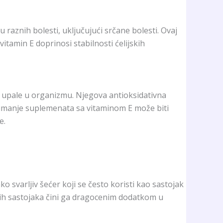
u raznih bolesti, uključujući srčane bolesti. Ovaj
tamin E doprinosi stabilnosti ćelijskih
je upale u organizmu. Njegova antioksidativna
Uzimanje suplemenata sa vitaminom E može biti
e.
o svarljiv šećer koji se često koristi kao sastojak
ih sastojaka čini ga dragocenim dodatkom u