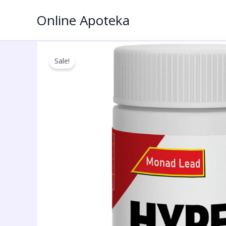
Пређи
Online Apoteka
на
садржај
Sale!