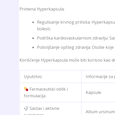
Primena Hyperkapsula:
Regulisanje krvnog pritiska: Hyperkapsu
bolesti.
Podrška kardiovaskularnom zdravlju: Sast
Poboljšanje opšteg zdravlja: Osobe koje 
Korišćenje Hyperkapsula može biti korisno kao deo
Uputstvo
Informacije za 
Farmaceutski oblik i
Kapsule
formulacija
Sastav i aktivne
Allium ursinum
supstance