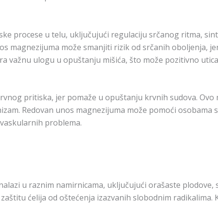
 procese u telu, uključujući regulaciju srčanog ritma, sinte
s magnezijuma može smanjiti rizik od srčanih oboljenja, je
 važnu ulogu u opuštanju mišića, što može pozitivno uticat
rvnog pritiska, jer pomaže u opuštanju krvnih sudova. Ovo 
anizam. Redovan unos magnezijuma može pomoći osobama sa h
iovaskularnih problema.
o nalazi u raznim namirnicama, uključujući orašaste plodove, 
 zaštitu ćelija od oštećenja izazvanih slobodnim radikalima. K