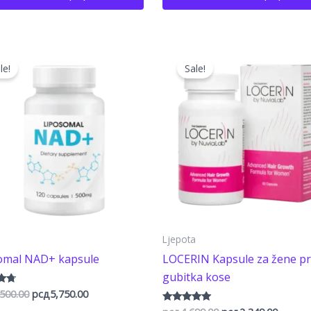
рсд11,500.00.
рсд7,000.00.
le!
Sale!
a
Ljepota
omal NAD+ kapsule
LOCERIN Kapsule za žene pr
gubitka kose
Оригинална
Тренутна
500.00
рсд
5,750.00
но
цена
цена
Оцењено са