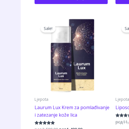
рсд7,400.00.
Sale!
Sa
Ljepota
Ljepot
Laurum Lux Krem za pomlađivanje
Lipos
i zatezanje kože lica
рсд
11,
Оцење
са
Оцењено
4.50