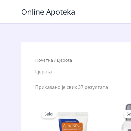
Пређи
Online Apoteka
на
садржај
Почетна
/ Ljepota
Ljepota
Приказано је свих 37 резултата
Sale!
Sa