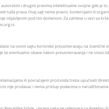
eni autorskim i drugim pravima intelektualne svojine gde je to
di tuđa prava. Ovaj sajt nema pravni, komercijalni ili orga
ije objavljenim pod tim domenom. Za zahteve u vezi sa krše
s.org.rs.
i se nalaze na ovom sajtu korisnike preusmeravaju na zvanične 
 koje se eventualno obave nakon preusmeravanja i ne snosi o
eklamacijama ili povraćajem proizvoda treba upućivati dire
cns nije prodavac i nema pristup podacima o narudžbinama 
Republike Srbije, uprava sajta ne odgovara za direktnu ili i