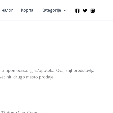
 налог
Корпа
Kategorije
itnapomocns.org.rs/apoteka. Ovaj sajt predstavlja
ovac niti drugo mesto prodaje.
1102 Нови Сад, Србија