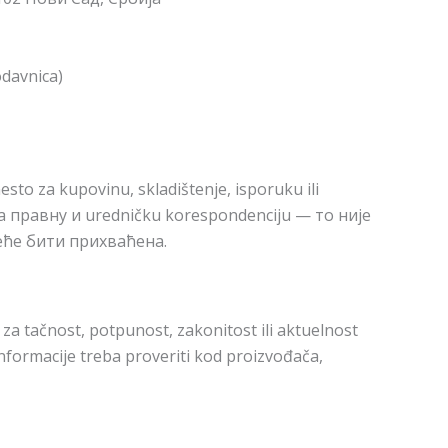
davnica)
sto za kupovinu, skladištenje, isporuku ili
за правну и uredničku korespondenciju — то није
еће бити прихваћена.
za tačnost, potpunost, zakonitost ili aktuelnost
informacije treba proveriti kod proizvođača,