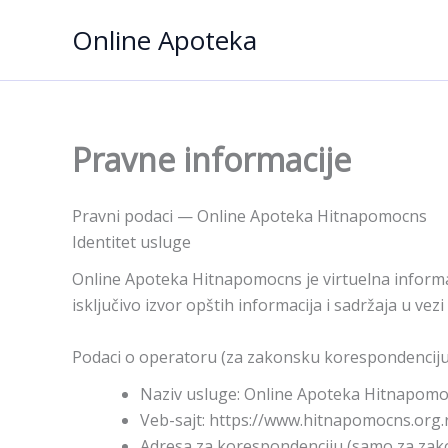
Пређи
Online Apoteka
на
садржај
Pravne informacije
Pravni podaci — Online Apoteka Hitnapomocns
Identitet usluge
Online Apoteka Hitnapomocns je virtuelna informa
isključivo izvor opštih informacija i sadržaja u ve
Podaci o operatoru (za zakonsku korespondenciju
Naziv usluge: Online Apoteka Hitnapom
Veb-sajt: https://www.hitnapomocns.org
Adresa za korespondenciju (samo za zak