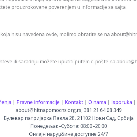
a štete prouzrokovane poverenjem u informacije sa sajta.
a koja nisu navedena ovde, molimo obratite se na about@hi
ahteve ili saradnju možete uputiti putem e‑pošte na about@h
ćenja
|
Pravne informacije
|
Kontakt
|
O nama
|
Isporuka
about@hitnapomocns.org.rs, 381 21 64 08 349
Булевар патријарха Павла 28, 21102 Нови Сад, Србија
Понедељак–Субота: 08:00–20:00
Онлајн наруџбине доступне 24/7