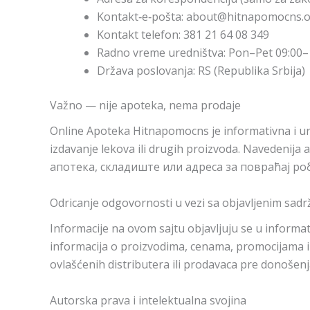
Kontakt‑e‑pošta: about@hitnapomocns.o
Kontakt telefon: 381 21 64 08 349
Radno vreme uredništva: Pon–Pet 09:00–1
Država poslovanja: RS (Republika Srbija)
Važno — nije apoteka, nema prodaje
Online Apoteka Hitnapomocns je informativna i ure
izdavanje lekova ili drugih proizvoda. Naveden
апотека, складиште или адреса за повраћај ро
Odricanje odgovornosti u vezi sa objavljenim sad
Informacije na ovom sajtu objavljuju se u informa
informacija o proizvodima, cenama, promocijama ili
ovlašćenih distributera ili prodavaca pre donošenja
Autorska prava i intelektualna svojina