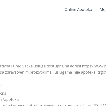
Online Apoteka
Moj
tivna i uređivačka usluga dostupna na adresi https://www.h
zi sa zdravstvenim proizvodima i uslugama; nije apoteka, trg
)
ocns
.rs/apoteka
onske i pravne potrebe): Булевар патријарха Павла 28, 2