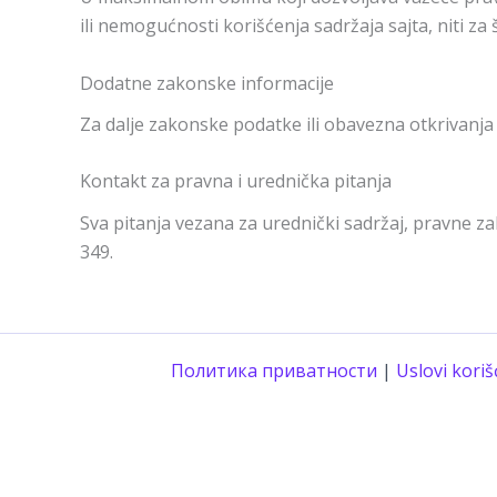
ili nemogućnosti korišćenja sadržaja sajta, niti z
Dodatne zakonske informacije
Za dalje zakonske podatke ili obavezna otkrivanj
Kontakt za pravna i urednička pitanja
Sva pitanja vezana za urednički sadržaj, pravne z
349.
Политика приватности
|
Uslovi koriš