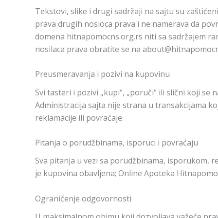
Tekstovi, slike i drugi sadržaji na sajtu su zaštić
prava drugih nosioca prava i ne namerava da povre
domena hitnapomocns.org.rs niti sa sadržajem ran
nosilaca prava obratite se na about@hitnapomocn
Preusmeravanja i pozivi na kupovinu
Svi tasteri i pozivi „kupi“, „poruči“ ili slični koj
Administracija sajta nije strana u transakcijama
reklamacije ili povraćaje.
Pitanja o porudžbinama, isporuci i povraćaju
Sva pitanja u vezi sa porudžbinama, isporukom, r
je kupovina obavljena; Online Apoteka Hitnapomo
Ograničenje odgovornosti
U maksimalnom obimu koji dozvoljava važeće pravo 