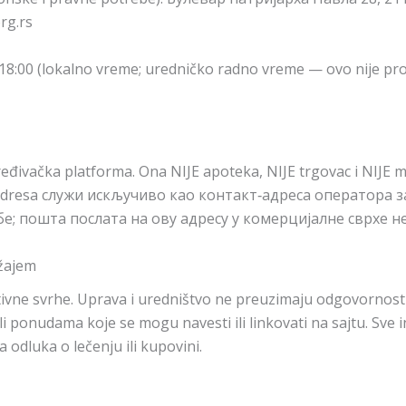
rg.rs
8:00 (lokalno vreme; uredničko radno vreme — ovo nije pro
đivačka platforma. Ona NIJE apoteka, NIJE trgovac i NIJE me
ija adresa служи искључиво као контакт‑адреса оператора 
бе; пошта послата на ову адресу у комерцијалне сврхе н
ržajem
tivne svrhe. Uprava i uredništvo ne preuzimaju odgovornost 
 ponudama koje se mogu navesti ili linkovati na sajtu. Sve 
 odluka o lečenju ili kupovini.