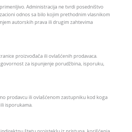
 primenljivo. Administracija ne tvrdi posedništvo
nizacioni odnos sa bilo kojim prethodnim vlasnikom
njem autorskih prava ili drugim zahtevima
stranice proizvođača ili ovlašćenih prodavaca.
dgovornost za ispunjenje porudžbina, isporuku,
ktno prodavcu ili ovlašćenom zastupniku kod koga
ili isporukama.
ndirektnu štetu proisteklu iz pristupa, korišćenja