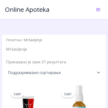
Пређи
Online Apoteka
на
садржај
Почетна
/ Mršavljenje
Mršavljenje
Приказано је свих 31 резултата
Sale!
Sale!