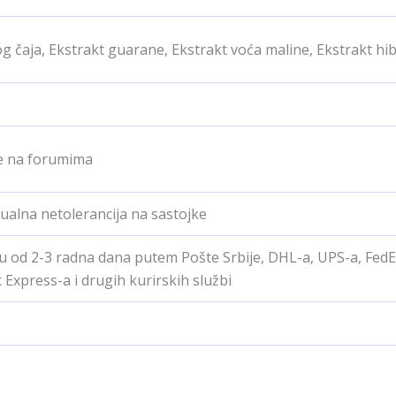
g čaja, Ekstrakt guarane, Ekstrakt voća maline, Ekstrakt hi
e na forumima
ualna netolerancija na sastojke
u od 2-3 radna dana putem Pošte Srbije, DHL-a, UPS-a, FedE
 Express-a i drugih kurirskih službi