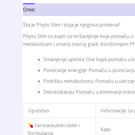
Опис
Рецензије (5)
Šta je Phyto Slim i koja je njegova primena?
Phyto Slim su kapli za mršavljenje koje pomažu u p
metabolizam i smanji osećaj gladi. Korišćenjem Ph
Smanjenje apetita: Ove kapli pomažu u ko
Povećanje energije: Pomažu u povećanju n
Podršku metabolizmu: Pomažu u ubrzava
Detoksikaciju: Pomažu u eliminaciji toksi
Uputstvo
Informacije za 
Farmaceutski oblik i
Kapi
formulacija