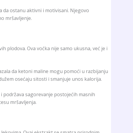
 da ostanu aktivni i motivisani. Njegovo
no mršavljenje.
ivih plodova. Ova voćka nije samo ukusna, već je i
kazala da ketoni maline mogu pomoći u razbijanju
užem osećaju sitosti i smanjuje unos kalorija.
 i podržava sagorevanje postojećih masnih
esu mršavljenja.
 i lekovima. Ovaj ekstrakt se smatra prirodnim