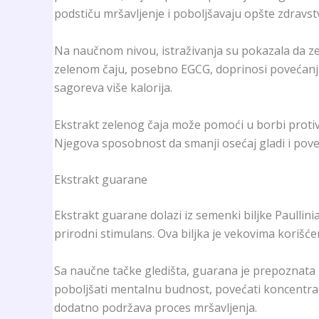
podstiču mršavljenje i poboljšavaju opšte zdravst
Na naučnom nivou, istraživanja su pokazala da ze
zelenom čaju, posebno EGCG, doprinosi povećanju t
sagoreva više kalorija.
Ekstrakt zelenog čaja može pomoći u borbi protiv
Njegova sposobnost da smanji osećaj gladi i pove
Ekstrakt guarane
Ekstrakt guarane dolazi iz semenki biljke Paullin
prirodni stimulans. Ova biljka je vekovima korišće
Sa naučne tačke gledišta, guarana je prepoznata p
poboljšati mentalnu budnost, povećati koncentraci
dodatno podržava proces mršavljenja.