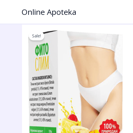
Пређи
Online Apoteka
на
садржај
Sale!