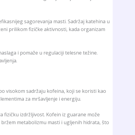
fikasnijeg sagorevanja masti. Sadržaj katehina u
ni prilikom fizičke aktivnosti, kada organizam
slaga i pomaže u regulaciji telesne težine.
vljenja.
o visokom sadržaju kofeina, koji se koristi kao
plementima za mršavljenje i energiju.
fizičku izdržljivost. Kofein iz guarane može
 bržem metabolizmu masti i ugljenih hidrata, što