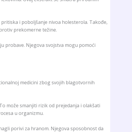
pritiska i poboljšanje nivoa holesterola. Takođe,
protiv prekomerne težine.
šanju probave. Njegova svojstva mogu pomoći
icionalnoj medicini zbog svojih blagotvornih
To može smanjiti rizik od prejedanja i olakšati
procesa u organizmu.
ju nagli porivi za hranom. Njegova sposobnost da