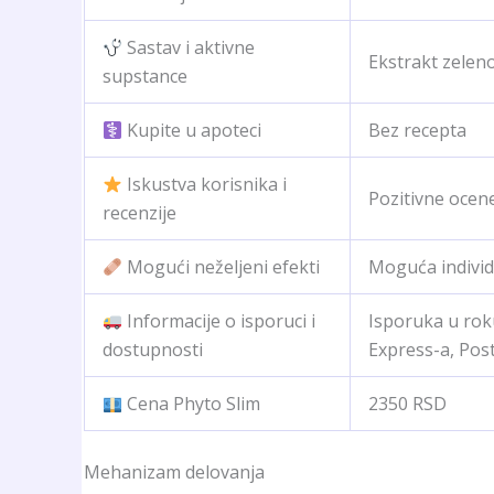
Sastav i aktivne
Ekstrakt zeleno
supstance
Kupite u apoteci
Bez recepta
Iskustva korisnika i
Pozitivne ocen
recenzije
Mogući neželjeni efekti
Moguća individ
Informacije o isporuci i
Isporuka u rok
dostupnosti
Express-a, Post
Cena Phyto Slim
2350 RSD
Mehanizam delovanja