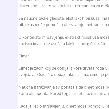
diuretikom i često se koristi u tretmanima za mrša
Sa naučne tačke gledišta, ekstrakt hibiskusa ima 
hibiskus može pomoći u ubrzavanju metabolizma i 
U kontekstu mršavljenja, ekstrakt hibiskusa može
korisnicima da se osećaju lakše i energičnije, što
Cimet
Cimet je začin koji se dobija iz kore drveta roda
svojstava. Osim što dodaje ukus jelima, cimet je 
Naučna istraživanja su pokazala da cimet može pobol
kontrolu apetita. Pored toga, cimet može imati a
Kada je reč o mršavljenju, cimet može pomoći u reg