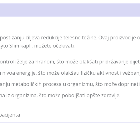
ostizanju ciljeva redukcije telesne težine. Ovaj proizvod je 
yto Slim kapli, možete očekivati:
ntroli želje za hranom, što može olakšati pridržavanje dijet
ivoa energije, što može olakšati fizičku aktivnost i vežbanj
nju metaboličkih procesa u organizmu, što može doprineti
na iz organizma, što može poboljšati opšte zdravlje.
pacijenta