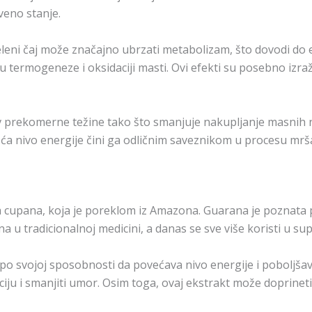
veno stanje.
leni čaj može značajno ubrzati metabolizam, što dovodi do e
ermogeneze i oksidaciji masti. Ovi efekti su posebno izraže
 prekomerne težine tako što smanjuje nakupljanje masnih na
ća nivo energije čini ga odličnim saveznikom u procesu mrša
ia cupana, koja je poreklom iz Amazona. Guarana je poznata p
na u tradicionalnoj medicini, a danas se sve više koristi u su
o svojoj sposobnosti da povećava nivo energije i poboljšava 
ju i smanjiti umor. Osim toga, ovaj ekstrakt može doprineti