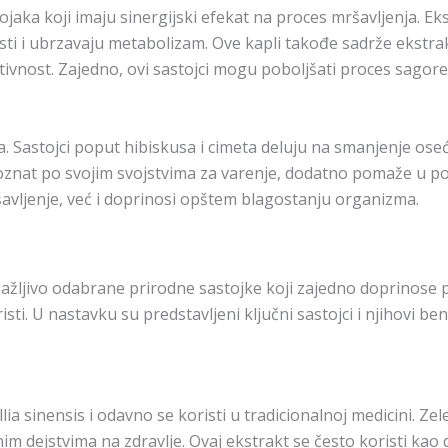
jaka koji imaju sinergijski efekat na proces mršavljenja. Ek
i i ubrzavaju metabolizam. Ove kapli takođe sadrže ekstrak
aktivnost. Zajedno, ovi sastojci mogu poboljšati proces sag
 Sastojci poput hibiskusa i cimeta deluju na smanjenje osećaja
znat po svojim svojstvima za varenje, dodatno pomaže u pobo
avljenje, već i doprinosi opštem blagostanju organizma.
ažljivo odabrane prirodne sastojke koji zajedno doprinose pos
sti. U nastavku su predstavljeni ključni sastojci i njihovi bene
llia sinensis i odavno se koristi u tradicionalnoj medicini. Z
im dejstvima na zdravlje. Ovaj ekstrakt se često koristi kao