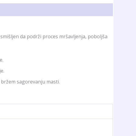
osmišljen da podrži proces mršavljenja, poboljša
e.
e.
 bržem sagorevanju masti.