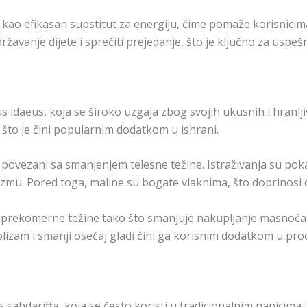
kao efikasan supstitut za energiju, čime pomaže korisnicima
žavanje dijete i sprečiti prejedanje, što je ključno za uspeš
s idaeus, koja se široko uzgaja zbog svojih ukusnih i hranlj
 što je čini popularnim dodatkom u ishrani.
povezani sa smanjenjem telesne težine. Istraživanja su po
zmu. Pored toga, maline su bogate vlaknima, što doprinosi d
v prekomerne težine tako što smanjuje nakupljanje masnoća
zam i smanji osećaj gladi čini ga korisnim dodatkom u proc
us sabdariffa, koja se često koristi u tradicionalnim napicima