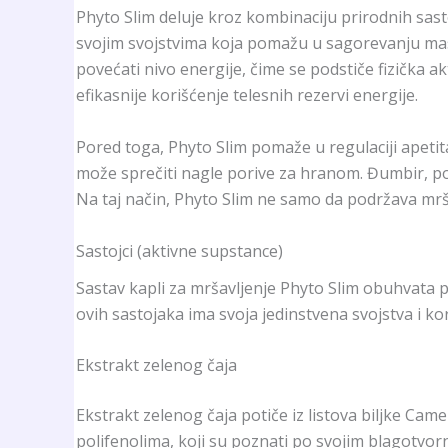
Phyto Slim deluje kroz kombinaciju prirodnih sasto
svojim svojstvima koja pomažu u sagorevanju mast
povećati nivo energije, čime se podstiče fizička 
efikasnije korišćenje telesnih rezervi energije.
Pored toga, Phyto Slim pomaže u regulaciji apetita.
može sprečiti nagle porive za hranom. Đumbir, po
Na taj način, Phyto Slim ne samo da podržava mrš
Sastojci (aktivne supstance)
Sastav kapli za mršavljenje Phyto Slim obuhvata p
ovih sastojaka ima svoja jedinstvena svojstva i kori
Ekstrakt zelenog čaja
Ekstrakt zelenog čaja potiče iz listova biljke Came
polifenolima, koji su poznati po svojim blagotvorn