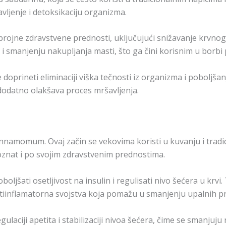
vljenje i detoksikaciju organizma.
brojne zdravstvene prednosti, uključujući snižavanje krvnog 
smanjenju nakupljanja masti, što ga čini korisnim u borbi 
 doprineti eliminaciji viška tečnosti iz organizma i pobolj
 dodatno olakšava proces mršavljenja.
 Cinnamomum. Ovaj začin se vekovima koristi u kuvanju i trad
poznat i po svojim zdravstvenim prednostima.
jšati osetljivost na insulin i regulisati nivo šećera u krvi. 
ntiinflamatorna svojstva koja pomažu u smanjenju upalnih 
ulaciji apetita i stabilizaciji nivoa šećera, čime se smanju