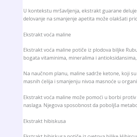
U kontekstu mršavljenja, ekstrakt guarane deluje 
delovanje na smanjenje apetita može olakšati pridr
Ekstrakt voća maline
Ekstrakt voća maline potiče iz plodova biljke Rubu
bogata vitaminima, mineralima i antioksidansima,
Na naučnom planu, maline sadrže ketone, koji su 
masnih ćelija i smanjenju nivoa masnoće u organi
Ekstrakt voća maline može pomoći u borbi proti
naslaga. Njegova sposobnost da poboljša metaboli
Ekstrakt hibiskusa
Ekstrakt hibiskusa potiče iz cvetova biljke Hibisc