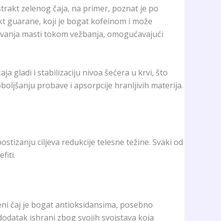
strakt zelenog čaja, na primer, poznat je po
t guarane, koji je bogat kofeinom i može
orevanja masti tokom vežbanja, omogućavajući
 gladi i stabilizaciju nivoa šećera u krvi, što
ljšanju probave i apsorpcije hranljivih materija.
tizanju ciljeva redukcije telesne težine. Svaki od
fiti.
eleni čaj je bogat antioksidansima, posebno
 dodatak ishrani zbog svojih svojstava koja