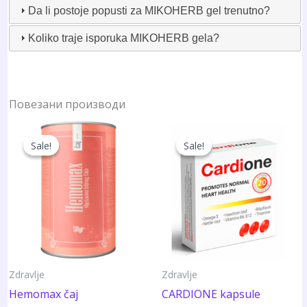
Da li postoje popusti za MIKOHERB gel trenutno?
Koliko traje isporuka MIKOHERB gela?
Повезани производи
Sale!
Sale!
Sale!
Sale!
Zdravlje
Zdravlje
Hemomax čaj
CARDIONE kapsule