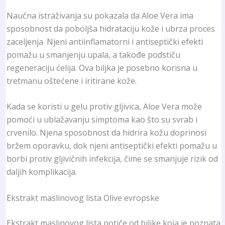
Naučna istraživanja su pokazala da Aloe Vera ima
sposobnost da poboljša hidrataciju kože i ubrza proces
zaceljenja. Njeni antiinflamatorni i antiseptički efekti
pomažu u smanjenju upala, a takođe podstiču
regeneraciju ćelija. Ova biljka je posebno korisna u
tretmanu oštećene i iritirane kože.
Kada se koristi u gelu protiv gljivica, Aloe Vera može
pomoći u ublažavanju simptoma kao što su svrab i
crvenilo. Njena sposobnost da hidrira kožu doprinosi
bržem oporavku, dok njeni antiseptički efekti pomažu u
borbi protiv gljivičnih infekcija, čime se smanjuje rizik od
daljih komplikacija.
Ekstrakt maslinovog lista Olive evropske
Ekstrakt maslinovog lista potiče od biljke koja je poznata