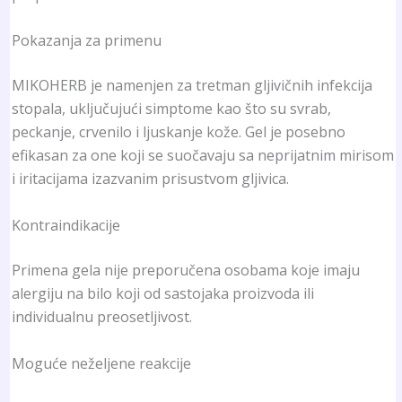
Pokazanja za primenu
MIKOHERB je namenjen za tretman gljivičnih infekcija
stopala, uključujući simptome kao što su svrab,
peckanje, crvenilo i ljuskanje kože. Gel je posebno
efikasan za one koji se suočavaju sa neprijatnim mirisom
i iritacijama izazvanim prisustvom gljivica.
Kontraindikacije
Primena gela nije preporučena osobama koje imaju
alergiju na bilo koji od sastojaka proizvoda ili
individualnu preosetljivost.
Moguće neželjene reakcije