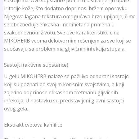
sastojcima. Ove supstance pomažu u smanjenju upale i
iritacije kože, što dodatno doprinosi bržem oporavku.
Njegova lagana tekstura omogućava brzo upijanje, čime
se obezbeđuje efikasna i neometana primena u
svakodnevnom životu. Sve ove karakteristike čine
MIKOHERB veoma delotvornim rešenjem za sve koji se
suočavaju sa problemima gljivičnih infekcija stopala.
Sastojci (aktivne supstance)
U gelu MIKOHERB nalaze se pažljivo odabrani sastojci
koji su poznati po svojim korisnim svojstvima, a koji
zajedno doprinose efikasnom tretmanu gljivičnih
infekcija. U nastavku su predstavljeni glavni sastojci
ovog gela.
Ekstrakt cvetova kamilice