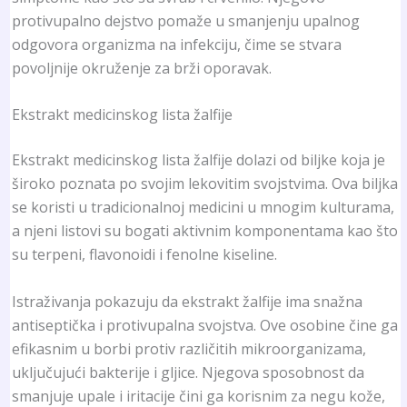
protivupalno dejstvo pomaže u smanjenju upalnog
odgovora organizma na infekciju, čime se stvara
povoljnije okruženje za brži oporavak.
Ekstrakt medicinskog lista žalfije
Ekstrakt medicinskog lista žalfije dolazi od biljke koja je
široko poznata po svojim lekovitim svojstvima. Ova biljka
se koristi u tradicionalnoj medicini u mnogim kulturama,
a njeni listovi su bogati aktivnim komponentama kao što
su terpeni, flavonoidi i fenolne kiseline.
Istraživanja pokazuju da ekstrakt žalfije ima snažna
antiseptička i protivupalna svojstva. Ove osobine čine ga
efikasnim u borbi protiv različitih mikroorganizama,
uključujući bakterije i gljice. Njegova sposobnost da
smanjuje upale i iritacije čini ga korisnim za negu kože,