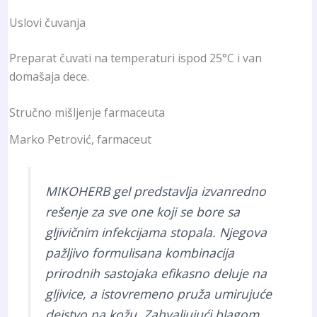
Uslovi čuvanja
Preparat čuvati na temperaturi ispod 25°C i van
domašaja dece.
Stručno mišljenje farmaceuta
Marko Petrović, farmaceut
MIKOHERB gel predstavlja izvanredno
rešenje za sve one koji se bore sa
gljivičnim infekcijama stopala. Njegova
pažljivo formulisana kombinacija
prirodnih sastojaka efikasno deluje na
gljivice, a istovremeno pruža umirujuće
dejstvo na kožu. Zahvaljujući blagom