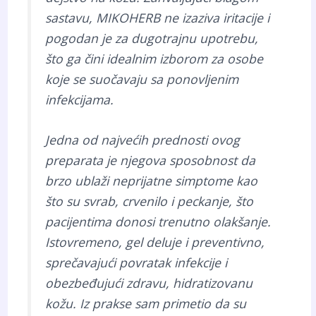
sastavu, MIKOHERB ne izaziva iritacije i
pogodan je za dugotrajnu upotrebu,
što ga čini idealnim izborom za osobe
koje se suočavaju sa ponovljenim
infekcijama.
Jedna od najvećih prednosti ovog
preparata je njegova sposobnost da
brzo ublaži neprijatne simptome kao
što su svrab, crvenilo i peckanje, što
pacijentima donosi trenutno olakšanje.
Istovremeno, gel deluje i preventivno,
sprečavajući povratak infekcije i
obezbeđujući zdravu, hidratizovanu
kožu. Iz prakse sam primetio da su