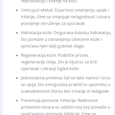
reprodukciju i širenje na koži.
Umirujući efekat: Doprinosi smanjenju upale i
iritacije, čime se smanjuje nelagodnost i stvara
povoljnije okruženje za oporavak.
Hidratacija kože: Osigurava duboku hidrataciju,
što pomaže u obnavljanju oštećene kože i
sprečava njen dalji gubitak vlage.
Regeneracija kože: Podstiče proces
regeneracije ćelija, što je ključno za brži
oporavak i zdraviji izgled kože.
Jednostavna primena: Gel se lako nanosi i brzo
se upija, što omogućava praktičnu upotrebu u
svakodnevnom životu bez iritacije ili nelagode.
Prevencija ponovne infekcije: Redovnom
primenom stvara se zaštitni sloj koji pomaže u
sprečavanju ponovne infekcije, čime se