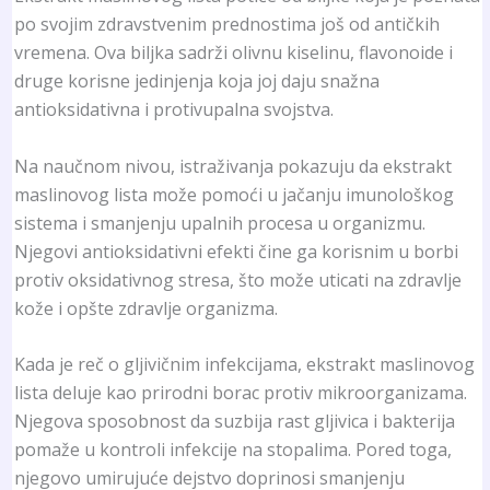
po svojim zdravstvenim prednostima još od antičkih
vremena. Ova biljka sadrži olivnu kiselinu, flavonoide i
druge korisne jedinjenja koja joj daju snažna
antioksidativna i protivupalna svojstva.
Na naučnom nivou, istraživanja pokazuju da ekstrakt
maslinovog lista može pomoći u jačanju imunološkog
sistema i smanjenju upalnih procesa u organizmu.
Njegovi antioksidativni efekti čine ga korisnim u borbi
protiv oksidativnog stresa, što može uticati na zdravlje
kože i opšte zdravlje organizma.
Kada je reč o gljivičnim infekcijama, ekstrakt maslinovog
lista deluje kao prirodni borac protiv mikroorganizama.
Njegova sposobnost da suzbija rast gljivica i bakterija
pomaže u kontroli infekcije na stopalima. Pored toga,
njegovo umirujuće dejstvo doprinosi smanjenju