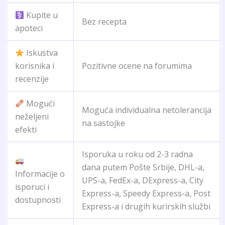
Kupite u
Bez recepta
apoteci
Iskustva
korisnika i
Pozitivne ocene na forumima
recenzije
Mogući
Moguća individualna netolerancija
neželjeni
na sastojke
efekti
Isporuka u roku od 2-3 radna
dana putem Pošte Srbije, DHL-a,
Informacije o
UPS-a, FedEx-a, DExpress-a, City
isporuci i
Express-a, Speedy Express-a, Post
dostupnosti
Express-a i drugih kurirskih službi