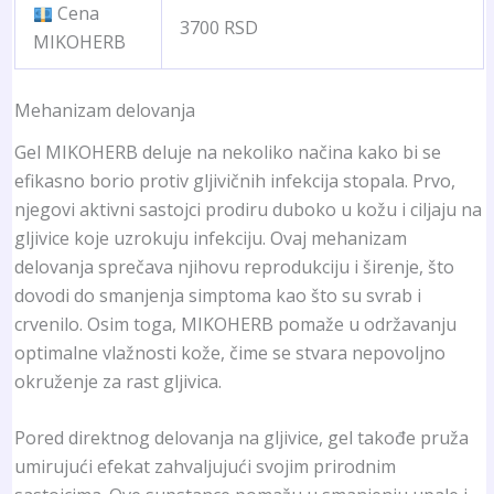
Cena
3700 RSD
MIKOHERB
Mehanizam delovanja
Gel MIKOHERB deluje na nekoliko načina kako bi se
efikasno borio protiv gljivičnih infekcija stopala. Prvo,
njegovi aktivni sastojci prodiru duboko u kožu i ciljaju na
gljivice koje uzrokuju infekciju. Ovaj mehanizam
delovanja sprečava njihovu reprodukciju i širenje, što
dovodi do smanjenja simptoma kao što su svrab i
crvenilo. Osim toga, MIKOHERB pomaže u održavanju
optimalne vlažnosti kože, čime se stvara nepovoljno
okruženje za rast gljivica.
Pored direktnog delovanja na gljivice, gel takođe pruža
umirujući efekat zahvaljujući svojim prirodnim