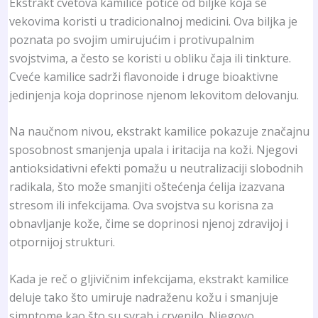
Ekstrakt cvetova kamilice potiče od biljke koja se
vekovima koristi u tradicionalnoj medicini. Ova biljka je
poznata po svojim umirujućim i protivupalnim
svojstvima, a često se koristi u obliku čaja ili tinkture.
Cveće kamilice sadrži flavonoide i druge bioaktivne
jedinjenja koja doprinose njenom lekovitom delovanju.
Na naučnom nivou, ekstrakt kamilice pokazuje značajnu
sposobnost smanjenja upala i iritacija na koži. Njegovi
antioksidativni efekti pomažu u neutralizaciji slobodnih
radikala, što može smanjiti oštećenja ćelija izazvana
stresom ili infekcijama. Ova svojstva su korisna za
obnavljanje kože, čime se doprinosi njenoj zdravijoj i
otpornijoj strukturi.
Kada je reč o gljivičnim infekcijama, ekstrakt kamilice
deluje tako što umiruje nadraženu kožu i smanjuje
simptome kao što su svrab i crvenilo. Njegovo