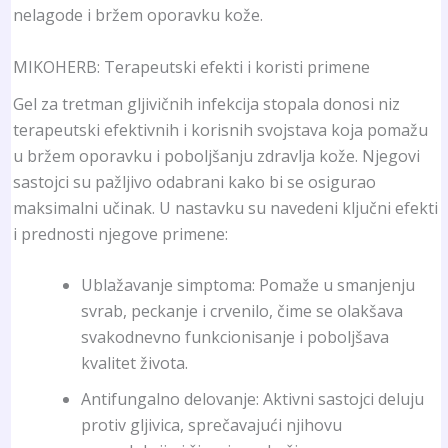
nelagode i bržem oporavku kože.
MIKOHERB: Terapeutski efekti i koristi primene
Gel za tretman gljivičnih infekcija stopala donosi niz
terapeutski efektivnih i korisnih svojstava koja pomažu
u bržem oporavku i poboljšanju zdravlja kože. Njegovi
sastojci su pažljivo odabrani kako bi se osigurao
maksimalni učinak. U nastavku su navedeni ključni efekti
i prednosti njegove primene:
Ublažavanje simptoma: Pomaže u smanjenju
svrab, peckanje i crvenilo, čime se olakšava
svakodnevno funkcionisanje i poboljšava
kvalitet života.
Antifungalno delovanje: Aktivni sastojci deluju
protiv gljivica, sprečavajući njihovu