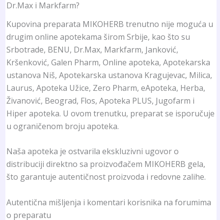
Dr.Max i Markfarm?
Kupovina preparata MIKOHERB trenutno nije moguća u
drugim online apotekama širom Srbije, kao što su
Srbotrade, BENU, Dr.Max, Markfarm, Janković,
Kršenković, Galen Pharm, Online apoteka, Apotekarska
ustanova Niš, Apotekarska ustanova Kragujevac, Milica,
Laurus, Apoteka Užice, Zero Pharm, eApoteka, Herba,
Živanović, Beograd, Flos, Apoteka PLUS, Jugofarm i
Hiper apoteka. U ovom trenutku, preparat se isporučuje
u ograničenom broju apoteka.
Naša apoteka je ostvarila ekskluzivni ugovor o
distribuciji direktno sa proizvođačem MIKOHERB gela,
što garantuje autentičnost proizvoda i redovne zalihe.
Autentična mišljenja i komentari korisnika na forumima
o preparatu