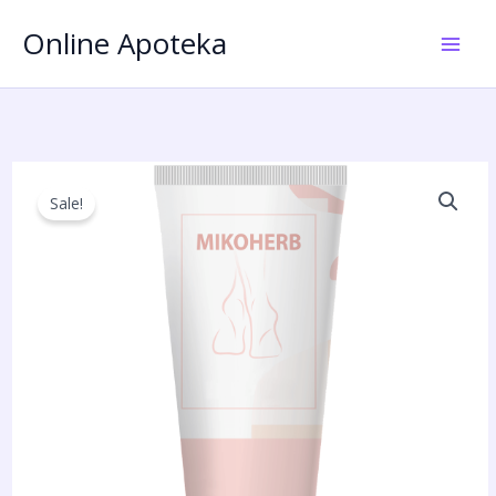
Пређи
Online Apoteka
на
садржај
Sale!