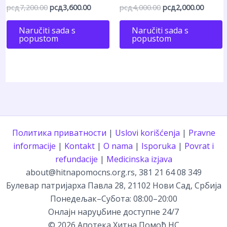
Оригинална
Тренутна
Оригинална
Трену
рсд
7,200.00
рсд
3,600.00
рсд
4,000.00
рсд
2,000.00
Оцењено са
Оцењено са
4.83
4.80
цена
цена
цена
цена
од 5
од 5
је
је:
је
је:
Naručiti sada s
Naručiti sada s
била:
рсд3,600.00.
била:
рсд2,0
popustom
popustom
рсд7,200.00.
рсд4,000.00.
Политика приватности
|
Uslovi korišćenja
|
Pravne
informacije
|
Kontakt
|
O nama
|
Isporuka
|
Povrat i
refundacije
|
Medicinska izjava
about@hitnapomocns.org.rs, 381 21 64 08 349
Булевар патријарха Павла 28, 21102 Нови Сад, Србија
Понедељак–Субота: 08:00–20:00
Онлајн наруџбине доступне 24/7
© 2026 Апотека Хитна Помоћ НС