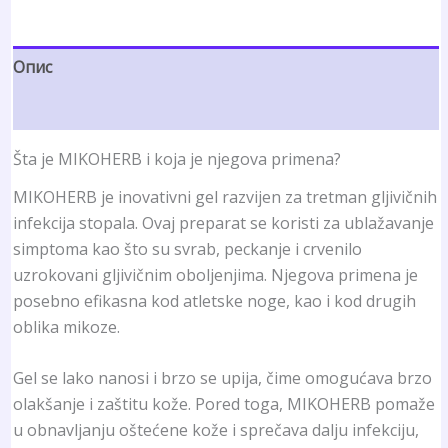
рсд7,400.00.
Опис
Рецензије (4)
Šta je MIKOHERB i koja je njegova primena?
MIKOHERB je inovativni gel razvijen za tretman gljivičnih
infekcija stopala. Ovaj preparat se koristi za ublažavanje
simptoma kao što su svrab, peckanje i crvenilo
uzrokovani gljivičnim oboljenjima. Njegova primena je
posebno efikasna kod atletske noge, kao i kod drugih
oblika mikoze.
Gel se lako nanosi i brzo se upija, čime omogućava brzo
olakšanje i zaštitu kože. Pored toga, MIKOHERB pomaže
u obnavljanju oštećene kože i sprečava dalju infekciju,