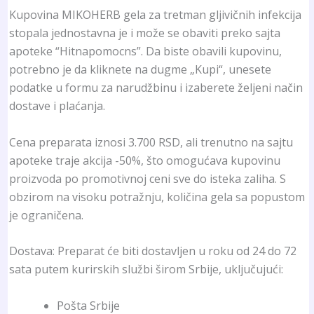
Kupovina MIKOHERB gela za tretman gljivičnih infekcija
stopala jednostavna je i može se obaviti preko sajta
apoteke “Hitnapomocns”. Da biste obavili kupovinu,
potrebno je da kliknete na dugme „Kupi“, unesete
podatke u formu za narudžbinu i izaberete željeni način
dostave i plaćanja.
Cena preparata iznosi 3.700 RSD, ali trenutno na sajtu
apoteke traje akcija -50%, što omogućava kupovinu
proizvoda po promotivnoj ceni sve do isteka zaliha. S
obzirom na visoku potražnju, količina gela sa popustom
je ograničena.
Dostava: Preparat će biti dostavljen u roku od 24 do 72
sata putem kurirskih službi širom Srbije, uključujući:
Pošta Srbije