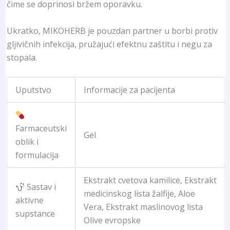
čime se doprinosi bržem oporavku.
Ukratko, MIKOHERB je pouzdan partner u borbi protiv
gljivičnih infekcija, pružajući efektnu zaštitu i negu za
stopala.
Uputstvo
Informacije za pacijenta
Farmaceutski
Gel
oblik i
formulacija
Ekstrakt cvetova kamilice, Ekstrakt
Sastav i
medicinskog lista žalfije, Aloe
aktivne
Vera, Ekstrakt maslinovog lista
supstance
Olive evropske