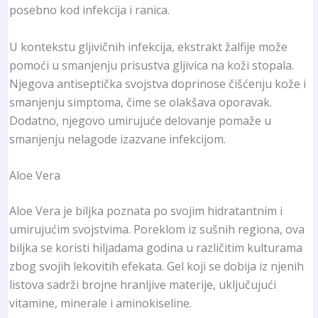
posebno kod infekcija i ranica.
U kontekstu gljivičnih infekcija, ekstrakt žalfije može
pomoći u smanjenju prisustva gljivica na koži stopala.
Njegova antiseptička svojstva doprinose čišćenju kože i
smanjenju simptoma, čime se olakšava oporavak.
Dodatno, njegovo umirujuće delovanje pomaže u
smanjenju nelagode izazvane infekcijom.
Aloe Vera
Aloe Vera je biljka poznata po svojim hidratantnim i
umirujućim svojstvima. Poreklom iz sušnih regiona, ova
biljka se koristi hiljadama godina u različitim kulturama
zbog svojih lekovitih efekata. Gel koji se dobija iz njenih
listova sadrži brojne hranljive materije, uključujući
vitamine, minerale i aminokiseline.