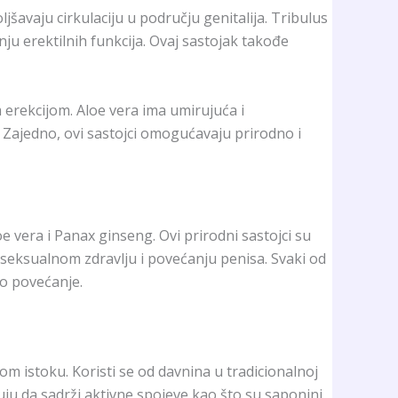
šavaju cirkulaciju u području genitalija. Tribulus
ju erektilnih funkcija. Ovaj sastojak takođe
 erekcijom. Aloe vera ima umirujuća i
t. Zajedno, ovi sastojci omogućavaju prirodno i
 vera i Panax ginseng. Ovi prirodni sastojci su
i seksualnom zdravlju i povećanju penisa. Svaki od
no povećanje.
skom istoku. Koristi se od davnina u tradicionalnoj
uju da sadrži aktivne spojeve kao što su saponini,