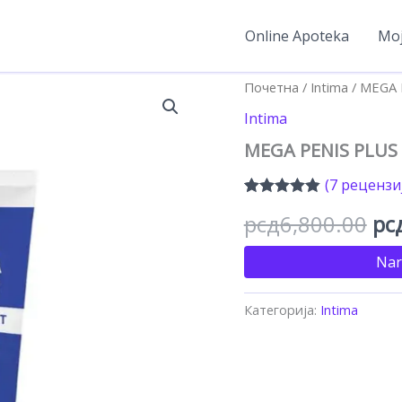
Online Apoteka
Moj
Почетна
/
Intima
/ MEGA 
Intima
MEGA PENIS PLUS 
(
7
рецензиј
Оцењено
6
Ор
рсд
6,800.00
рс
4.83
од 5 на
основу
оцена
це
Nar
купаца
је
Категорија:
Intima
би
рс