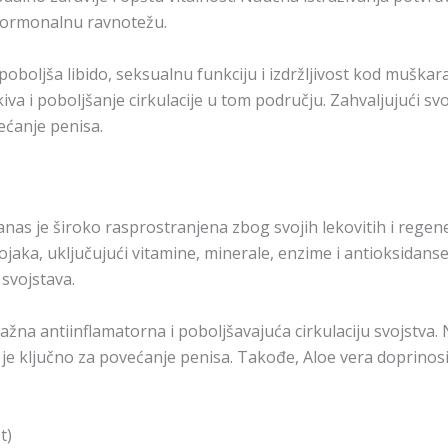
 hormonalnu ravnotežu.
poboljša libido, seksualnu funkciju i izdržljivost kod muška
iva i poboljšanje cirkulacije u tom području. Zahvaljujući svo
ećanje penisa.
 danas je široko rasprostranjena zbog svojih lekovitih i reg
ojaka, uključujući vitamine, minerale, enzime i antioksidanse. 
svojstava.
ažna antiinflamatorna i poboljšavajuća cirkulaciju svojstva
to je ključno za povećanje penisa. Takođe, Aloe vera doprino
t)