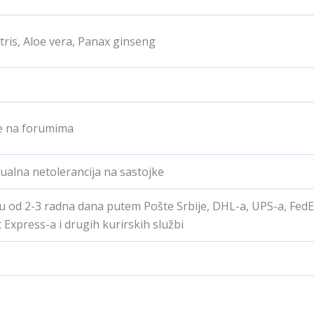
tris, Aloe vera, Panax ginseng
e na forumima
ualna netolerancija na sastojke
u od 2-3 radna dana putem Pošte Srbije, DHL-a, UPS-a, FedE
 Express-a i drugih kurirskih službi