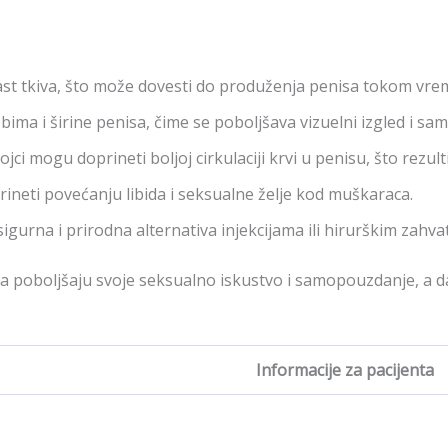
 rast tkiva, što može dovesti do produženja penisa tokom vre
ima i širine penisa, čime se poboljšava vizuelni izgled i s
tojci mogu doprineti boljoj cirkulaciji krvi u penisu, što rezu
rineti povećanju libida i seksualne želje kod muškaraca.
 sigurna i prirodna alternativa injekcijama ili hirurškim zahva
a poboljšaju svoje seksualno iskustvo i samopouzdanje, a d
Informacije za pacijenta