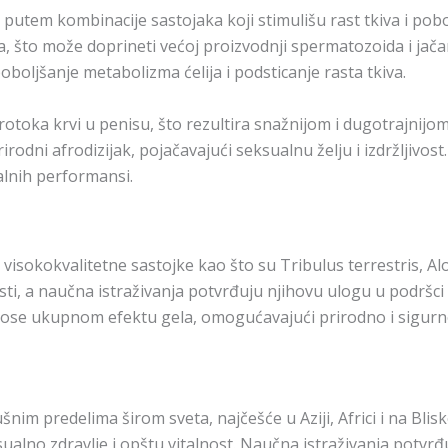
tem kombinacije sastojaka koji stimulišu rast tkiva i pobolj
 što može doprineti većoj proizvodnji spermatozoida i jačan
boljšanje metabolizma ćelija i podsticanje rasta tkiva.
toka krvi u penisu, što rezultira snažnijom i dugotrajnijom
rodni afrodizijak, pojačavajući seksualnu želju i izdržljivos
alnih performansi.
sokokvalitetne sastojke kao što su Tribulus terrestris, Aloe
osti, a naučna istraživanja potvrđuju njihovu ulogu u podršc
inose ukupnom efektu gela, omogućavajući prirodno i sigur
sušnim predelima širom sveta, najčešće u Aziji, Africi i na Bli
ualno zdravlje i opštu vitalnost. Naučna istraživanja potvrđ