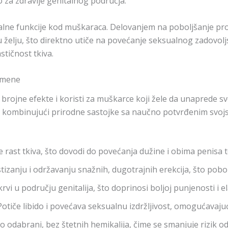
o za zdravlje genitalnog područja.
lne funkcije kod muškaraca. Delovanjem na poboljšanje prot
 želju, što direktno utiče na povećanje seksualnog zadovoljs
stičnost tkiva.
rimene
ojne efekte i koristi za muškarce koji žele da unaprede sv
a, kombinujući prirodne sastojke sa naučno potvrđenim svojst
iše rast tkiva, što dovodi do povećanja dužine i obima penis
tizanju i održavanju snažnih, dugotrajnih erekcija, što pobo
rvi u području genitalija, što doprinosi boljoj punjenosti i el
 Potiče libido i povećava seksualnu izdržljivost, omogućavaj
ivo odabrani, bez štetnih hemikalija, čime se smanjuje rizik od