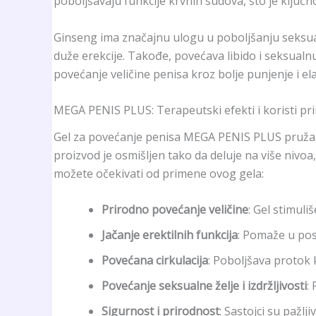
poboljšavaju funkcije krvnih sudova, što je ključn
Ginseng ima značajnu ulogu u poboljšanju seksua
duže erekcije. Takođe, povećava libido i seksualnu
povećanje veličine penisa kroz bolje punjenje i ela
MEGA PENIS PLUS: Terapeutski efekti i koristi p
Gel za povećanje penisa MEGA PENIS PLUS pruža br
proizvod je osmišljen tako da deluje na više nivo
možete očekivati od primene ovog gela:
Prirodno povećanje veličine
: Gel stimul
Jačanje erektilnih funkcija
: Pomaže u pos
Povećana cirkulacija
: Poboljšava protok k
Povećanje seksualne želje i izdržljivosti
:
Sigurnost i prirodnost
: Sastojci su pažlj