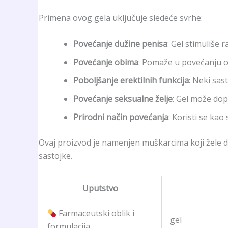
Primena ovog gela uključuje sledeće svrhe:
Povećanje dužine penisa
: Gel stimuliše
Povećanje obima
: Pomaže u povećanju ob
Poboljšanje erektilnih funkcija
: Neki sas
Povećanje seksualne želje
: Gel može dop
Prirodni način povećanja
: Koristi se kao
Ovaj proizvod je namenjen muškarcima koji žele d
sastojke.
Uputstvo
Farmaceutski oblik i
gel
formulacija