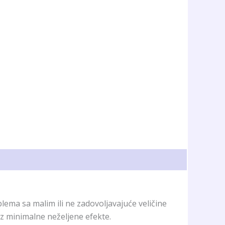
ma sa malim ili ne zadovoljavajuće veličine
z minimalne neželjene efekte.