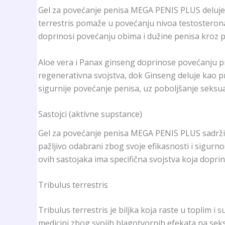
Gel za povećanje penisa MEGA PENIS PLUS deluje pu
terrestris pomaže u povećanju nivoa testosterona,
doprinosi povećanju obima i dužine penisa kroz po
Aloe vera i Panax ginseng doprinose povećanju pro
regenerativna svojstva, dok Ginseng deluje kao pri
sigurnije povećanje penisa, uz poboljšanje seksu
Sastojci (aktivne supstance)
Gel za povećanje penisa MEGA PENIS PLUS sadrži vi
pažljivo odabrani zbog svoje efikasnosti i sigurn
ovih sastojaka ima specifična svojstva koja dopr
Tribulus terrestris
Tribulus terrestris je biljka koja raste u toplim i 
medicini zbog svojih blagotvornih efekata na seks