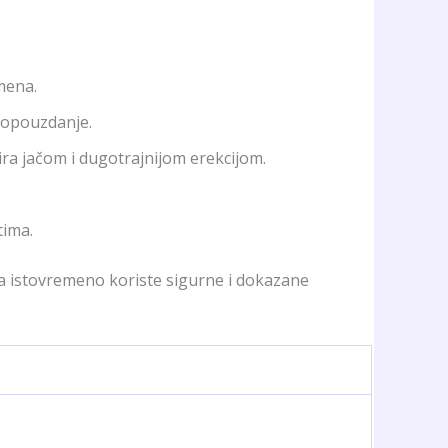
mena.
amopouzdanje.
ltira jačom i dugotrajnijom erekcijom.
tima.
a istovremeno koriste sigurne i dokazane