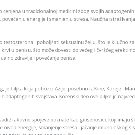
o cenjena u tradicionalnoj medicini zbog svojih adaptogenih
e, povećanju energije i smanjenju stresa. Naučna istraživanj
 testosterona i poboljšati seksualnu želju, što je ključno 
 krvi u penisu, što može dovesti do većeg i čvršćeg erektil
ualno zdravlje i povećanje penisa.
g, je biljka koja potiče iz Azije, posebno iz Kine, Koreje i M
nih adaptogenih svojstava. Korenski deo ove biljke je najvredn
adrži aktivne spojeve poznate kao ginsenosidi, koji imaju š
nje nivoa energije, smanjenje stresa i jačanje imunološkog s