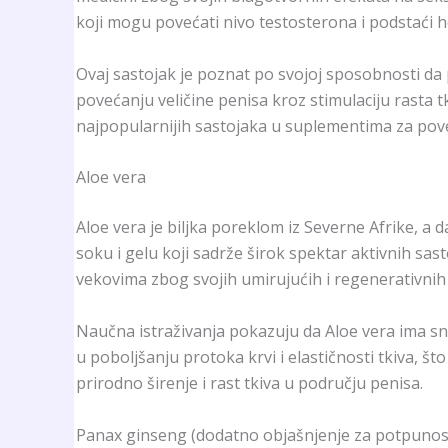
koji mogu povećati nivo testosterona i podstaći
Ovaj sastojak je poznat po svojoj sposobnosti da 
povećanju veličine penisa kroz stimulaciju rasta tk
najpopularnijih sastojaka u suplementima za pov
Aloe vera
Aloe vera je biljka poreklom iz Severne Afrike, a
soku i gelu koji sadrže širok spektar aktivnih sast
vekovima zbog svojih umirujućih i regenerativnih 
Naučna istraživanja pokazuju da Aloe vera ima sn
u poboljšanju protoka krvi i elastičnosti tkiva, š
prirodno širenje i rast tkiva u području penisa.
Panax ginseng (dodatno objašnjenje za potpunos