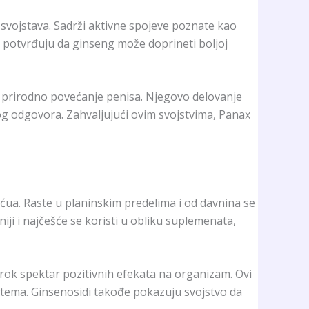
 svojstava. Sadrži aktivne spojeve poznate kao
a potvrđuju da ginseng može doprineti boljoj
za prirodno povećanje penisa. Njegovo delovanje
nog odgovora. Zahvaljujući ovim svojstvima, Panax
anćua. Raste u planinskim predelima i od davnina se
iji i najčešće se koristi u obliku suplemenata,
irok spektar pozitivnih efekata na organizam. Ovi
istema. Ginsenosidi takođe pokazuju svojstvo da