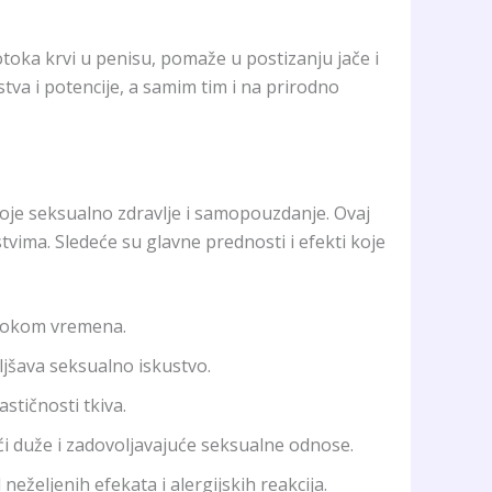
oka krvi u penisu, pomaže u postizanju jače i
tva i potencije, a samim tim i na prirodno
oje seksualno zdravlje i samopouzdanje. Ovaj
vima. Sledeće su glavne prednosti i efekti koje
a tokom vremena.
ljšava seksualno iskustvo.
astičnosti tkiva.
ući duže i zadovoljavajuće seksualne odnose.
 neželjenih efekata i alergijskih reakcija.