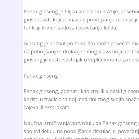
Panax ginseng je biljka poreklom iz Azije, posebn
ginsenosidi, koji pomažu u poboljšanju cirkulacij
funkciji krvnih sudova i povećanju libida.
Ginseng je poznat po tome što može povećati nivo
na poboljšanje cirkulacije omogućava bolji protok
ginseng je često sastojak u suplementima za seks
Panax ginseng
Panax ginseng, poznat i kao crni ili kineski ginsen
koristi u tradicionalnoj medicini zbog svojih snaž
čajeva ili ekstrakata.
Naučna istraživanja potvrđuju da Panax ginseng s
spojevi deluju na poboljšanje cirkulacije, poveća