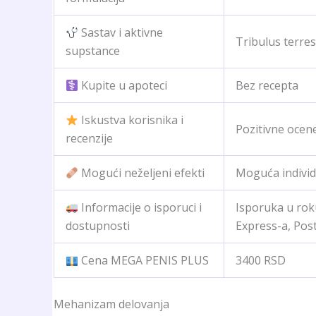
Sastav i aktivne
Tribulus terres
supstance
Kupite u apoteci
Bez recepta
Iskustva korisnika i
Pozitivne ocen
recenzije
Mogući neželjeni efekti
Moguća individ
Informacije o isporuci i
Isporuka u rok
dostupnosti
Express-a, Post
Cena MEGA PENIS PLUS
3400 RSD
Mehanizam delovanja