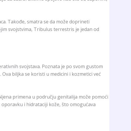
raca. Takođe, smatra se da može doprineti
jim svojstvima, Tribulus terrestris je jedan od
enerativnih svojstava. Poznata je po svom gustom
Ova biljka se koristi u medicini i kozmetici već
. Njena primena u području genitalija može pomoći
si oporavku i hidrataciji kože, što omogućava