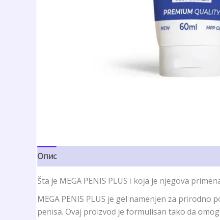
Опис
Рецензије (7)
Šta je MEGA PENIS PLUS i koja je njegova primen
MEGA PENIS PLUS je gel namenjen za prirodno pove
penisa. Ovaj proizvod je formulisan tako da omog