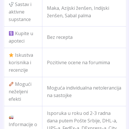
Sastav i
Maka, Azijski ženšen, Indijski
aktivne
ženšen, Sabal palma
supstance
Kupite u
Bez recepta
apoteci
Iskustva
korisnika i
Pozitivne ocene na forumima
recenzije
Mogući
Moguća individualna netolerancija
neželjeni
na sastojke
efekti
Isporuka u roku od 2-3 radna
dana putem Pošte Srbije, DHL-a,
Informacije o
UPS-a, FedEx-a, DExpress-a, City