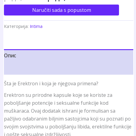
основу
оцена
цена
цена
Naručiti sada s popustom
купаца
је
је:
Категорија:
Intima
била:
рсд2,299.00.
рсд7,740.00.
Опис
Рецензије (5)
Šta je Erektron i koja je njegova primena?
Erektron su prirodne kapsule koje se koriste za
poboljšanje potencije i seksualne funkcije kod
muškaraca. Ovaj dodatak ishrani je formulisan sa
pažljivo odabranim biljnim sastojcima koji su poznati po
svojim svojstvima u poboljšanju libida, erektilne funkcije
i opšte seksualne izdržljivosti.