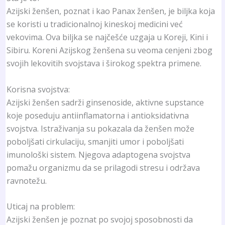
Azijski ženšen, poznat i kao Panax ženšen, je biljka koja
se koristi u tradicionalnoj kineskoj medicini već
vekovima. Ova biljka se najčešće uzgaja u Koreji, Kini i
Sibiru. Koreni Azijskog ženšena su veoma cenjeni zbog
svojih lekovitih svojstava i širokog spektra primene.
Korisna svojstva:
Azijski ženšen sadrži ginsenoside, aktivne supstance
koje poseduju antiinflamatorna i antioksidativna
svojstva. Istraživanja su pokazala da ženšen može
poboljšati cirkulaciju, smanjiti umor i poboljšati
imunološki sistem. Njegova adaptogena svojstva
pomažu organizmu da se prilagodi stresu i održava
ravnotežu.
Uticaj na problem:
Azijski ženšen je poznat po svojoj sposobnosti da