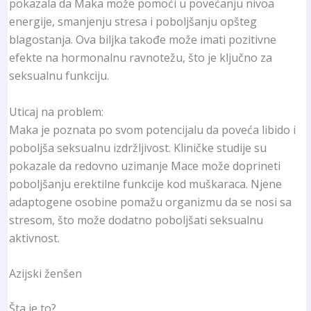
pokazala da Maka može pomoći u povećanju nivoa
energije, smanjenju stresa i poboljšanju opšteg
blagostanja. Ova biljka takođe može imati pozitivne
efekte na hormonalnu ravnotežu, što je ključno za
seksualnu funkciju.
Uticaj na problem:
Maka je poznata po svom potencijalu da poveća libido i
poboljša seksualnu izdržljivost. Kliničke studije su
pokazale da redovno uzimanje Mace može doprineti
poboljšanju erektilne funkcije kod muškaraca. Njene
adaptogene osobine pomažu organizmu da se nosi sa
stresom, što može dodatno poboljšati seksualnu
aktivnost.
Azijski ženšen
Šta je to?