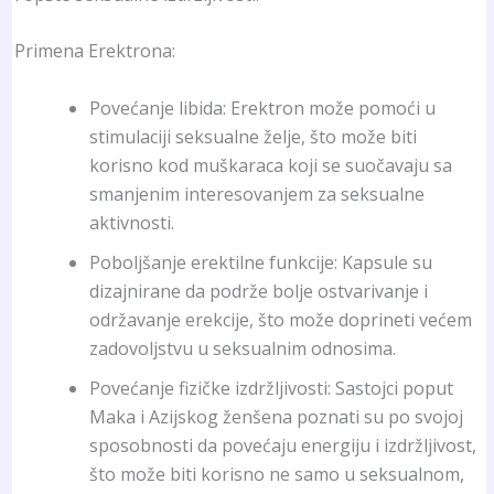
Primena Erektrona:
Povećanje libida: Erektron može pomoći u
stimulaciji seksualne želje, što može biti
korisno kod muškaraca koji se suočavaju sa
smanjenim interesovanjem za seksualne
aktivnosti.
Poboljšanje erektilne funkcije: Kapsule su
dizajnirane da podrže bolje ostvarivanje i
održavanje erekcije, što može doprineti većem
zadovoljstvu u seksualnim odnosima.
Povećanje fizičke izdržljivosti: Sastojci poput
Maka i Azijskog ženšena poznati su po svojoj
sposobnosti da povećaju energiju i izdržljivost,
što može biti korisno ne samo u seksualnom,