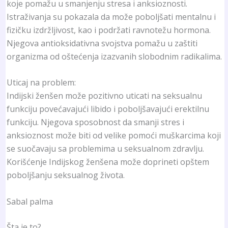
koje pomažu u smanjenju stresa i anksioznosti.
Istraživanja su pokazala da može poboljšati mentalnu i
fizičku izdržljivost, kao i podržati ravnotežu hormona.
Njegova antioksidativna svojstva pomažu u zaštiti
organizma od oštećenja izazvanih slobodnim radikalima.
Uticaj na problem:
Indijski ženšen može pozitivno uticati na seksualnu
funkciju povećavajući libido i poboljšavajući erektilnu
funkciju. Njegova sposobnost da smanji stres i
anksioznost može biti od velike pomoći muškarcima koji
se suočavaju sa problemima u seksualnom zdravlju.
Korišćenje Indijskog ženšena može doprineti opštem
poboljšanju seksualnog života.
Sabal palma
Šta je to?