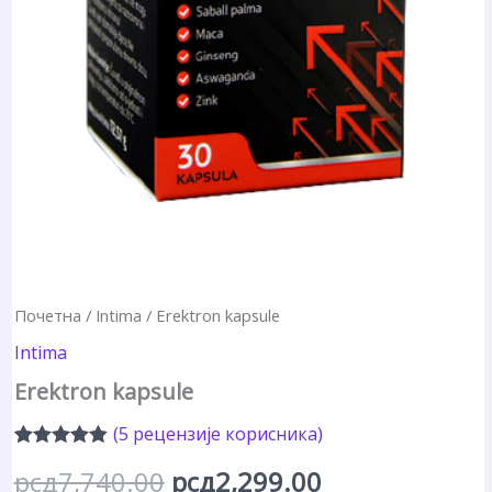
Почетна
/
Intima
/ Erektron kapsule
Intima
Erektron kapsule
(
5
рецензије корисника)
Оцењено
5
Оригинална
Тренутна
рсд
7,740.00
рсд
2,299.00
4.80
од 5 на