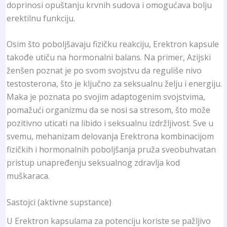
doprinosi opuštanju krvnih sudova i omogućava bolju
erektilnu funkciju.
Osim što poboljšavaju fizičku reakciju, Erektron kapsule
takođe utiču na hormonalni balans. Na primer, Azijski
ženšen poznat je po svom svojstvu da reguliše nivo
testosterona, što je ključno za seksualnu želju i energiju.
Maka je poznata po svojim adaptogenim svojstvima,
pomažući organizmu da se nosi sa stresom, što može
pozitivno uticati na libido i seksualnu izdržljivost. Sve u
svemu, mehanizam delovanja Erektrona kombinacijom
fizičkih i hormonalnih poboljšanja pruža sveobuhvatan
pristup unapređenju seksualnog zdravlja kod
muškaraca.
Sastojci (aktivne supstance)
U Erektron kapsulama za potenciju koriste se pažljivo