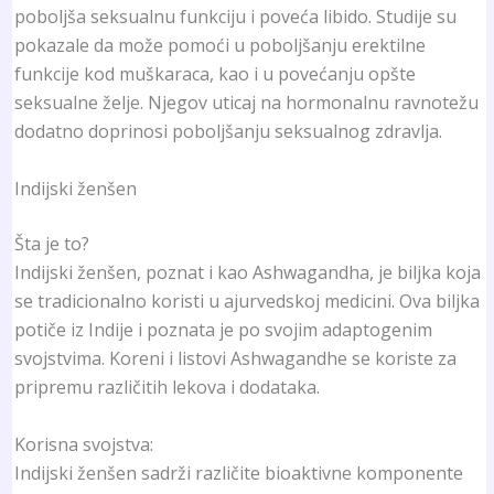
poboljša seksualnu funkciju i poveća libido. Studije su
pokazale da može pomoći u poboljšanju erektilne
funkcije kod muškaraca, kao i u povećanju opšte
seksualne želje. Njegov uticaj na hormonalnu ravnotežu
dodatno doprinosi poboljšanju seksualnog zdravlja.
Indijski ženšen
Šta je to?
Indijski ženšen, poznat i kao Ashwagandha, je biljka koja
se tradicionalno koristi u ajurvedskoj medicini. Ova biljka
potiče iz Indije i poznata je po svojim adaptogenim
svojstvima. Koreni i listovi Ashwagandhe se koriste za
pripremu različitih lekova i dodataka.
Korisna svojstva:
Indijski ženšen sadrži različite bioaktivne komponente