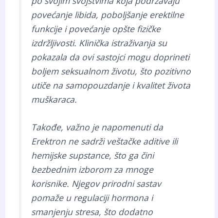
po svojim svojstvima koja podržavaju
povećanje libida, poboljšanje erektilne
funkcije i povećanje opšte fizičke
izdržljivosti. Klinička istraživanja su
pokazala da ovi sastojci mogu doprineti
boljem seksualnom životu, što pozitivno
utiče na samopouzdanje i kvalitet života
muškaraca.
Takođe, važno je napomenuti da
Erektron ne sadrži veštačke aditive ili
hemijske supstance, što ga čini
bezbednim izborom za mnoge
korisnike. Njegov prirodni sastav
pomaže u regulaciji hormona i
smanjenju stresa, što dodatno