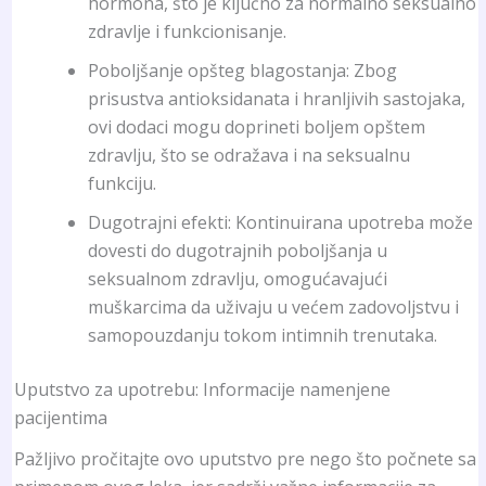
hormona, što je ključno za normalno seksualno
zdravlje i funkcionisanje.
Poboljšanje opšteg blagostanja: Zbog
prisustva antioksidanata i hranljivih sastojaka,
ovi dodaci mogu doprineti boljem opštem
zdravlju, što se odražava i na seksualnu
funkciju.
Dugotrajni efekti: Kontinuirana upotreba može
dovesti do dugotrajnih poboljšanja u
seksualnom zdravlju, omogućavajući
muškarcima da uživaju u većem zadovoljstvu i
samopouzdanju tokom intimnih trenutaka.
Uputstvo za upotrebu: Informacije namenjene
pacijentima
Pažljivo pročitajte ovo uputstvo pre nego što počnete sa