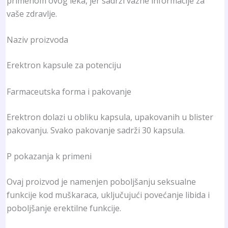
primenom ovog leka, jer sadrži važne informacije za
vaše zdravlje.
Naziv proizvoda
Erektron kapsule za potenciju
Farmaceutska forma i pakovanje
Erektron dolazi u obliku kapsula, upakovanih u blister
pakovanju. Svako pakovanje sadrži 30 kapsula.
P pokazanja k primeni
Ovaj proizvod je namenjen poboljšanju seksualne
funkcije kod muškaraca, uključujući povećanje libida i
poboljšanje erektilne funkcije.