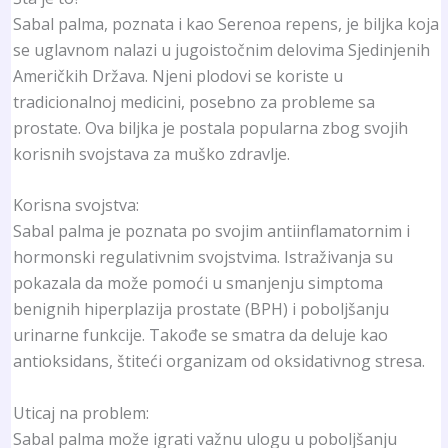
Sabal palma, poznata i kao Serenoa repens, je biljka koja
se uglavnom nalazi u jugoistočnim delovima Sjedinjenih
Američkih Država. Njeni plodovi se koriste u
tradicionalnoj medicini, posebno za probleme sa
prostate. Ova biljka je postala popularna zbog svojih
korisnih svojstava za muško zdravlje.
Korisna svojstva:
Sabal palma je poznata po svojim antiinflamatornim i
hormonski regulativnim svojstvima. Istraživanja su
pokazala da može pomoći u smanjenju simptoma
benignih hiperplazija prostate (BPH) i poboljšanju
urinarne funkcije. Takođe se smatra da deluje kao
antioksidans, štiteći organizam od oksidativnog stresa.
Uticaj na problem:
Sabal palma može igrati važnu ulogu u poboljšanju