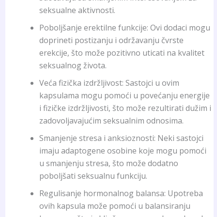
seksualne aktivnosti.
Poboljšanje erektilne funkcije: Ovi dodaci mogu
doprineti postizanju i održavanju čvrste
erekcije, što može pozitivno uticati na kvalitet
seksualnog života.
Veća fizička izdržljivost: Sastojci u ovim
kapsulama mogu pomoći u povećanju energije
i fizičke izdržljivosti, što može rezultirati dužim i
zadovoljavajućim seksualnim odnosima.
Smanjenje stresa i anksioznosti: Neki sastojci
imaju adaptogene osobine koje mogu pomoći
u smanjenju stresa, što može dodatno
poboljšati seksualnu funkciju.
Regulisanje hormonalnog balansa: Upotreba
ovih kapsula može pomoći u balansiranju