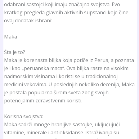
odabrani sastojci koji imaju značajna svojstva. Evo
kratkog pregleda glavnih aktivnih supstanci koje čine
ovaj dodatak ishrani:
Maka
Šta je to?
Maka je korenasta biljka koja potiče iz Perua, a poznata
je i kao „peruanska maca“. Ova biljka raste na visokim
nadmorskim visinama i koristi se u tradicionalnoj
medicini vekovima. U poslednjih nekoliko decenija, Maka
je postala popularna širom sveta zbog svojih
potencijalnih zdravstvenih koristi.
Korisna svojstva:
Maka sadrži mnoge hranljive sastojke, uključujući
vitamine, minerale i antioksidanse. Istraživanja su