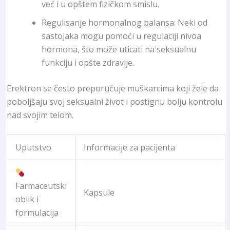
već i u opštem fizičkom smislu.
Regulisanje hormonalnog balansa: Neki od
sastojaka mogu pomoći u regulaciji nivoa
hormona, što može uticati na seksualnu
funkciju i opšte zdravlje.
Erektron se često preporučuje muškarcima koji žele da
poboljšaju svoj seksualni život i postignu bolju kontrolu
nad svojim telom.
Uputstvo
Informacije za pacijenta
Farmaceutski
Kapsule
oblik i
formulacija