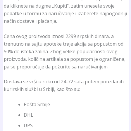
da kliknete na dugme „Kupiti“, zatim unesete svoje
podatke u formu za naručivanje i izaberete najpogodniji
način dostave i plaćanja.
Cena ovog proizvoda iznosi 2299 srpskih dinara, a
trenutno na sajtu apoteke traje akcija sa popustom od
50% do isteka zaliha. Zbog velike popularnosti ovog
proizvoda, količina artikala sa popustom je ograničena,
pa se preporučuje da požurite sa naručivanjem.
Dostava se vrši u roku od 24-72 sata putem pouzdanih
kurirskih službi u Srbiji, kao što su:
Pošta Srbije
DHL
UPS