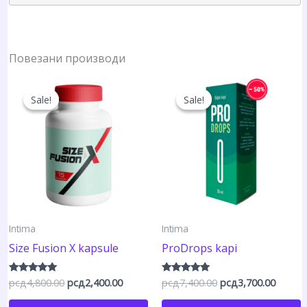
Повезани производи
Sale!
Sale!
Sale!
Sale!
Intima
Intima
Size Fusion X kapsule
ProDrops kapi
Оригинална
Тренутна
Оригинална
Трену
рсд
4,800.00
рсд
2,400.00
рсд
7,400.00
рсд
3,700.00
Оцењено са
Оцењено
4.80
са
цена
цена
цена
цена
од 5
4.75
је
је:
је
је: