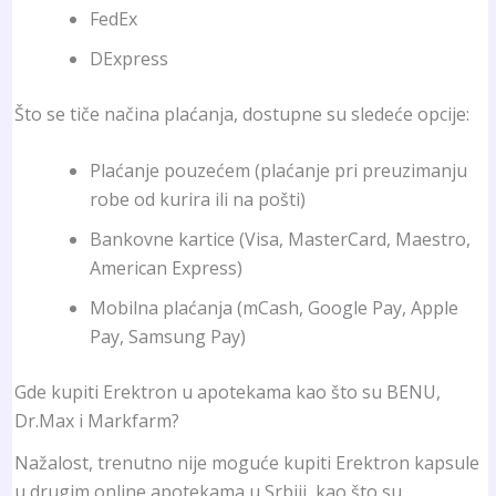
FedEx
DExpress
Što se tiče načina plaćanja, dostupne su sledeće opcije:
Plaćanje pouzećem (plaćanje pri preuzimanju
robe od kurira ili na pošti)
Bankovne kartice (Visa, MasterCard, Maestro,
American Express)
Mobilna plaćanja (mCash, Google Pay, Apple
Pay, Samsung Pay)
Gde kupiti Erektron u apotekama kao što su BENU,
Dr.Max i Markfarm?
Nažalost, trenutno nije moguće kupiti Erektron kapsule
u drugim online apotekama u Srbiji, kao što su