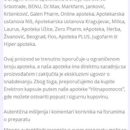
Srbotrade, BENU, Dr.Max, Markfarm, Janković,
Kršenković, Galen Pharm, Online apoteka, Apotekarska
ustanova Niš, Apotekarska ustanova Kragujevac, Milica,
Laurus, Apoteka Užice, Zero Pharm, eApoteka, Herba,
Živanović, Beograd, Flos, Apoteka PLUS, Jugofarm ili
Hiper apoteka.
Ovaj proizvod se trenutno isporučuje u ograničenom
broju apoteka, a naša apoteka ima direktnu saradnju sa
proizvođačem i zaključila je ekskluzivni ugovor o
snabdevanju. Zbog toga, preporučujemo da kupite
Erektron kapsule putem naše apoteke “Hitnapomocns”,
gde možete ostvariti popust i sigurnu kupovinu.
Autentična mišljenja i komentari korisnika na forumima
o preparatu