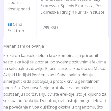
isporuci i
Express-a, Speedy Express-a, Post
dostupnosti
Express-a i drugih kurirskih službi
Cena
2299 RSD
Erektron
Mehanizam delovanja
Erektron kapsule deluju kroz kombinaciju prirodnih
sastojaka koji su poznati po svojim pozitivnim efektima
na seksualno zdravlje. Ključni sastojci kao što su Maka,
Azijski i Indijski ženšen, kao i Sabal palma, deluju
sinergistički da poboljšaju protok krvi u genitalnom
području. Ovo povećanje protoka krvi pomaže u
postizanju i održavanju čvrste erekcije, što je ključno za
seksualnu funkciju. Dodatno, ovi sastojci mogu delovati
na povećanje nivoa dušičnog oksida u organizmu, što