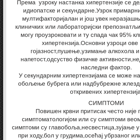
Према узроку настанка хипертензије се д
идиопатске и секундарне.Узрок примарни
мултифакторијалан и још увек неразјаш
клиничких или лабораторијски препознатљи
могу проузроковати и ту спада чак 95% к
хипертензија.Основни узроци ове 
гојазност,пушење,узимање алкохола и
напетост,одсуство физичке активности,не
наследни фактор.
У секундарним хипертензијама се може наћ
обољење бубрега или надбубрежне жлезде
откривених хипертензија
СИМПТОМИ
Повишен крвни притисак често није
симптоматологијом или су симптоми вео
симптоми су главобоља,несвестица,зујање 
при ходу,бол у грудима,осећај убрзаног и