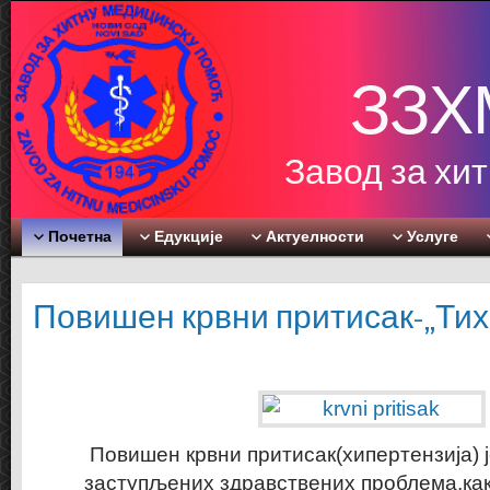
ЗЗХ
Завод за хи
Почетна
Едукције
Актуелности
Услуге
Повишен крвни притисак-„Тих
Повишен крвни притисак(хипертензија) ј
заступљених здравствених проблема,како