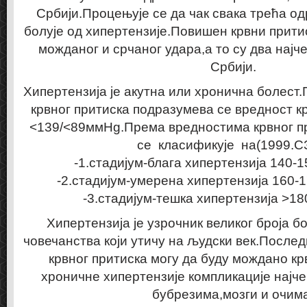
Србији.Процењује се да чак свака трећа од
болује од хипертензије.Повишен крвни прити
можданог и срчаног удара,а то су два најч
Србији.
Хипертензија је акутна или хронична болест
крвног притиска подразумева се вредност крв
<139/<89ммHg.Према вредностима крвног пр
се класификује на(1999.С
-1.стадијум-блага хипертензија 140-
-2.стадијум-умерена хипертензија 160
-3.стадијум-тешка хипертензија >1
Хипертензија је узрочник великог броја 
човечанства који утичу на људски век.После
крвног притиска могу да буду мождано кр
хроничне хипертензије компликације најч
бубрезима,мозги и очим