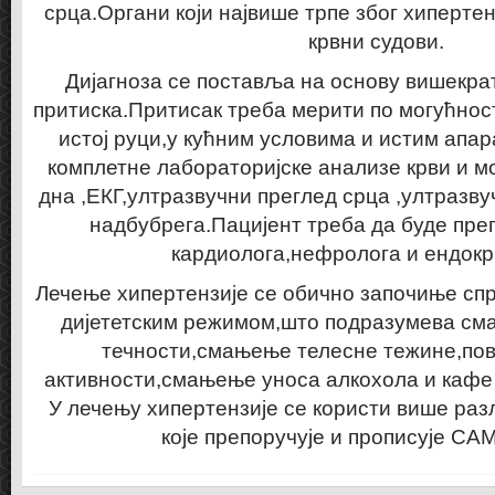
срца.Органи који највише трпе због хипертен
крвни судови.
Дијагноза се поставља на основу вишекра
притиска.Притисак треба мерити по могућност
истој руци,у кућним условима и истим апа
комплетне лабораторијске анализе крви и м
дна ,ЕКГ,ултразвучни преглед срца ,ултразву
надбубрега.Пацијент треба да буде пре
кардиолога,нефролога и ендокр
Лечење хипертензије се обично започиње сп
дијететским режимом,што подразумева см
течности,смањење телесне тежине,по
активности,смањење уноса алкохола и кафе
У лечењу хипертензије се користи више раз
које препоручује и прописује СА