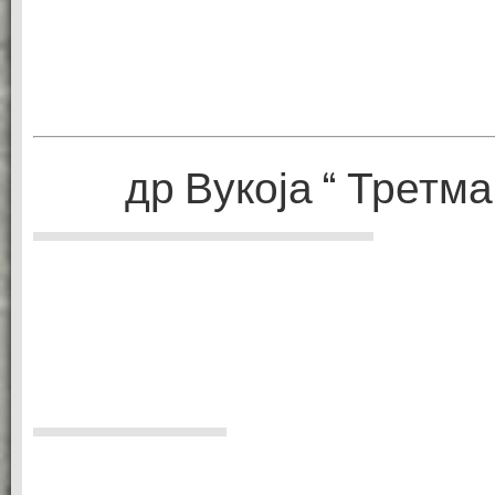
др Вукоја “ Третм