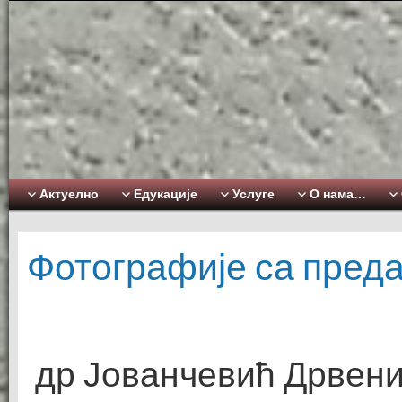
Актуелно
Едукације
Услуге
О нама…
Фотографије са пред
др Јованчевић Дрвени