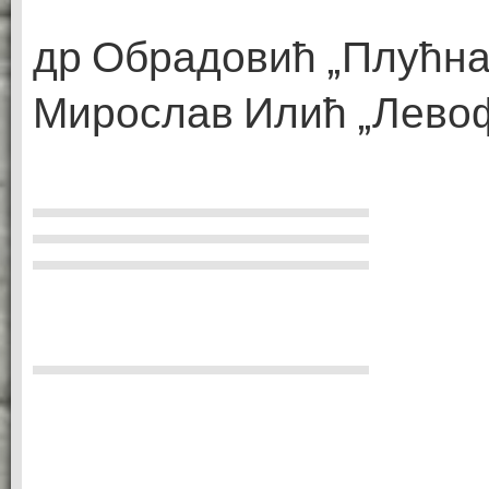
др Обрадовић „Плућна
Мирослав Илић „Лево